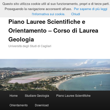
Vai
Vai
Questo sito utilizza cookie utili al suo funzionamento, propri e di terze parti.
al
al
Cerca
Proseguendo la navigazione acconsenti all'uso.
Per saperne di più leggi
contenuto
contenuto
l'informativa sui cookie.
Chiudi
principale
secondario
Piano Lauree Scientifiche e
Orientamento – Corso di Laurea
Geologia
Università degli Studi di Cagliari
Menu
Home
Studiare Geologia
Piano Lauree Scientifiche
principale
Orientamento
Download