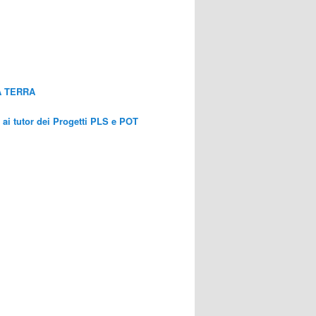
A TERRA
a ai tutor dei Progetti PLS e POT