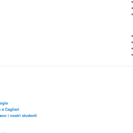
logia
 a Cagliari
no i nostri studenti