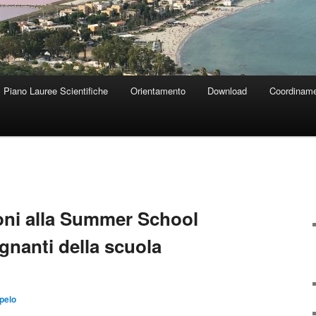
Piano Lauree Scientifiche
Orientamento
Download
Coordiname
ioni alla Summer School
egnanti della scuola
pelo