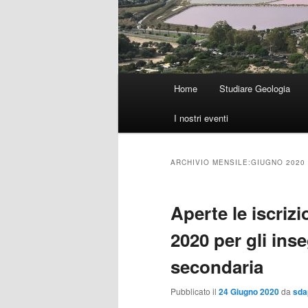
Menu
Home
Studiare Geologia
principale
I nostri eventi
ARCHIVIO MENSILE:
GIUGNO 2020
Aperte le iscriz
2020 per gli ins
secondaria
Pubblicato il
24 Giugno 2020
da
sda