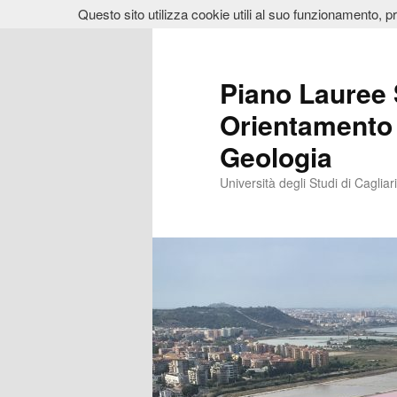
Questo sito utilizza cookie utili al suo funzionamento, p
Vai
Vai
al
al
contenuto
contenuto
Piano Lauree 
principale
secondario
Orientamento 
Geologia
Università degli Studi di Cagliari