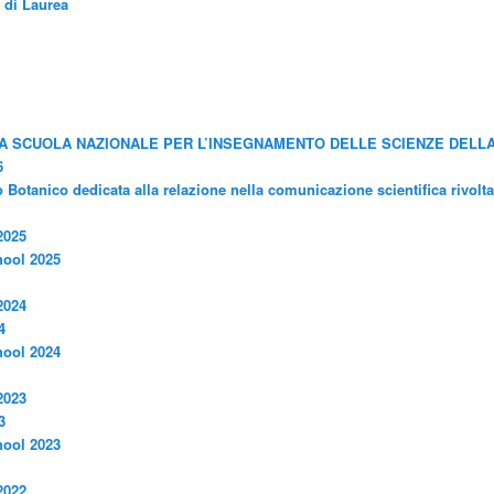
 di Laurea
MA SCUOLA NAZIONALE PER L’INSEGNAMENTO DELLE SCIENZE DELL
6
o Botanico dedicata alla relazione nella comunicazione scientifica rivolt
2025
ool 2025
2024
4
ool 2024
2023
3
ool 2023
2022