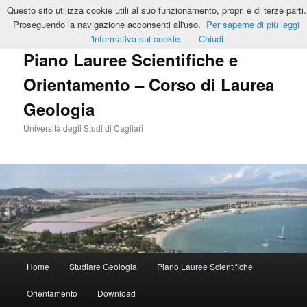
Vai
Questo sito utilizza cookie utili al suo funzionamento, propri e di terze parti.
al
Cerca
Proseguendo la navigazione acconsenti all'uso.
Per saperne di più leggi
contenuto
l'informativa sui cookie.
Chiudi
principale
Piano Lauree Scientifiche e
Orientamento – Corso di Laurea
Geologia
Università degli Studi di Cagliari
Menu
Home
Studiare Geologia
Piano Lauree Scientifiche
principale
Orientamento
Download