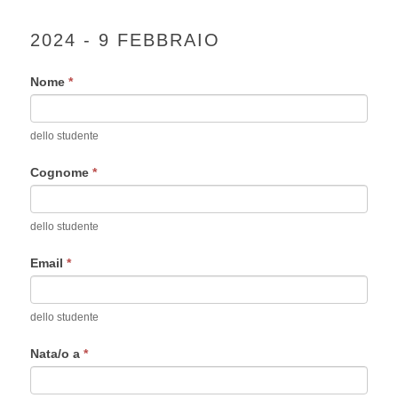
in
Science"
2024 - 9 FEBBRAIO
Edizione
2024
Nome
*
-
9
febbraio
dello studente
Cognome
*
dello studente
Email
*
dello studente
Nata/o a
*