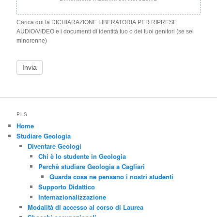
Carica qui la DICHIARAZIONE LIBERATORIA PER RIPRESE
AUDIO/VIDEO e i documenti di identità tuo o dei tuoi genitori (se sei
minorenne)
Invia
PLS
Home
Studiare Geologia
Diventare Geologi
Chi è lo studente in Geologia
Perchè studiare Geologia a Cagliari
Guarda cosa ne pensano i nostri studenti
Supporto Didattico
Internazionalizzazione
Modalità di accesso al corso di Laurea