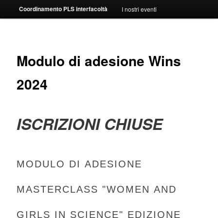
Coordinamento PLS interfacoltà
I nostri eventi
Modulo di adesione Wins
2024
ISCRIZIONI CHIUSE
Modulo
di
MODULO DI ADESIONE
adesione
Masterclass
MASTERCLASS "WOMEN AND
"Women
and
Girls
GIRLS IN SCIENCE" EDIZIONE