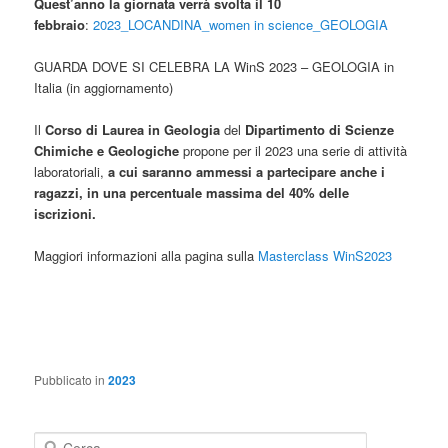
Quest’anno la giornata verrà svolta il 10
febbraio
:
2023_LOCANDINA_women in science_GEOLOGIA
GUARDA DOVE SI CELEBRA LA WinS 2023 – GEOLOGIA in
Italia (in aggiornamento)
Il
Corso di Laurea in Geologia
del
Dipartimento di Scienze
Chimiche e Geologiche
propone per il 2023 una serie di attività
laboratoriali,
a cui saranno ammessi a partecipare anche i
ragazzi, in una percentuale massima del 40% delle
iscrizioni.
Maggiori informazioni alla pagina sulla
Masterclass WinS2023
Pubblicato in
2023
C