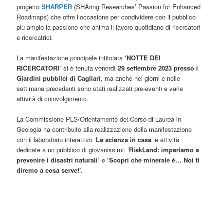
progetto
SHARPER
(SHAring Researches’ Passion for Enhanced
Roadmaps) che offre l’occasione per condividere con il pubblico
più ampio la passione che anima il lavoro quotidiano di ricercatori
e ricercatrici.
La manifestazione principale intitolata
‘NOTTE DEI
RICERCATORI’
si è tenuta venerdì
29 settembre 2023 presso i
Giardini pubblici di Cagliari
, ma anche nei giorni e nelle
settimane precedenti sono stati realizzati pre-eventi e varie
attività di coinvolgimento.
La Commissione PLS/Orientamento del Corso di Laurea in
Geologia ha contribuito alla realizzazione della manifestazione
con il laboratorio interattivo ‘
La scienza in casa
’ e attività
dedicate a un pubblico di giovanissimi: ‘
RiskLand: impariamo a
prevenire i disastri naturali’
e
‘Scopri che minerale è… Noi ti
diremo a cosa serve!’.