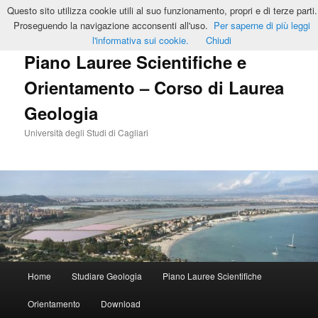
Vai
Vai
Questo sito utilizza cookie utili al suo funzionamento, propri e di terze parti.
al
al
Cerca
Proseguendo la navigazione acconsenti all'uso.
Per saperne di più leggi
contenuto
contenuto
l'informativa sui cookie.
Chiudi
principale
secondario
Piano Lauree Scientifiche e
Orientamento – Corso di Laurea
Geologia
Università degli Studi di Cagliari
Menu
Home
Studiare Geologia
Piano Lauree Scientifiche
principale
Orientamento
Download