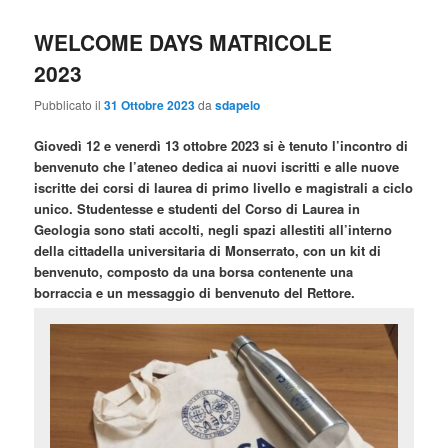
WELCOME DAYS MATRICOLE
2023
Pubblicato il
31 Ottobre 2023
da
sdapelo
Giovedì 12 e venerdì 13 ottobre 2023 si è tenuto l’incontro di
benvenuto che l’ateneo dedica ai nuovi iscritti e alle nuove
iscritte dei corsi di laurea di primo livello e magistrali a ciclo
unico. Studentesse e studenti del Corso di Laurea in
Geologia sono stati accolti, negli spazi allestiti all’interno
della cittadella universitaria di Monserrato, con un kit di
benvenuto, composto da una borsa contenente una
borraccia e un messaggio di benvenuto del Rettore.