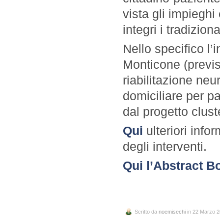
vista gli impieghi 
integri i tradizional
Nello specifico l’
Monticone (previst
riabilitazione neur
domiciliare per pa
dal progetto clu
Qui
ulteriori info
degli interventi.
Qui l’Abstract 
Scritto da
noemisechi
in 22 Marzo 