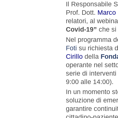
Il Responsabile Sc
Prof. Dott.
Marco 
relatori, al webi
Covid-19”
che si
Nel programma de
Foti
su richiesta d
Cirillo
della
Fonda
operante nel settor
serie di interventi
9:00 alle 14:00).
In un momento sto
soluzione di emer
garantire continui
cittadino-paziente