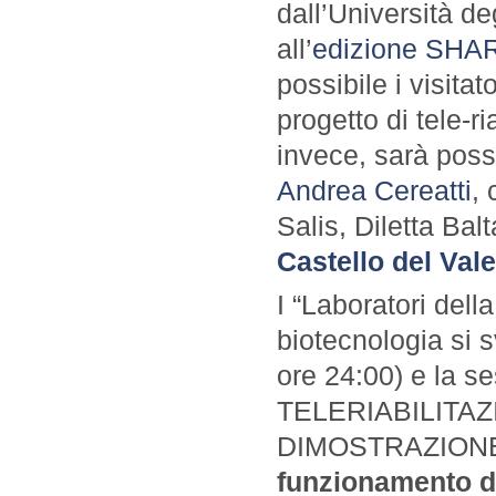
dall’Università de
all’
edizione SHAR
possibile i visitat
progetto di tele-r
invece, sarà possi
Andrea Cereatti
,
Salis, Diletta Ba
Castello del Val
I “Laboratori dell
biotecnologia si s
ore 24:00) e la se
TELERIABILITAZ
DIMOSTRAZIONE”, 
funzionamento del