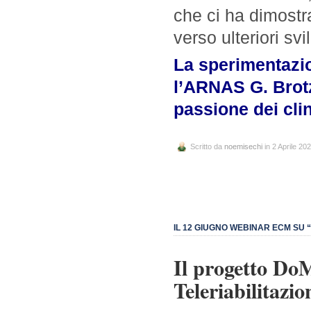
che ci ha dimostra
verso ulteriori svi
La sperimentazio
l’ARNAS G. Brotzu
passione dei clin
Scritto da
noemisechi
in 2 Aprile 20
IL 12 GIUGNO WEBINAR ECM SU “
Il progetto D
Teleriabilitazi