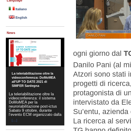
Language
Italiano
English
News
ogni giorno dal
TG
Danilo Pani (al m
Atzori sono stati i
DoMoMEA Live
progetti di ricer
Demonstration at BioCAS
2021
protagonista di un
intervistato da E
Su’entu, azienda 
La ricerca al servi
[…]
TG hanno definito 