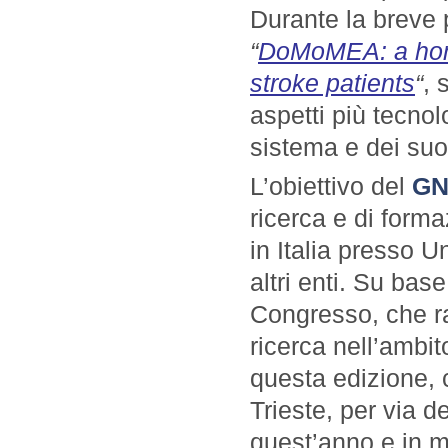
Durante la breve p
“
DoMoMEA: a home
stroke patients
“
, 
aspetti più tecnol
sistema e dei suoi
L’obiettivo del
G
ricerca e di forma
in Italia presso Un
altri enti. Su bas
Congresso, che rap
ricerca nell’ambit
questa edizione, 
Trieste, per via 
quest’anno e in mo