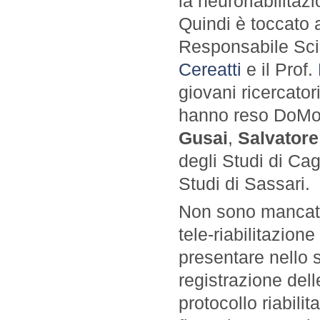
la neuroriabilitaz
Quindi è toccato ai
Responsabile Scie
Cereatti
e il Prof.
giovani ricercatori
hanno reso DoMo
Gusai
,
Salvator
degli Studi di Cag
Studi di Sassari.
Non sono mancati 
tele-riabilitazion
presentare nello 
registrazione dell
protocollo riabilit