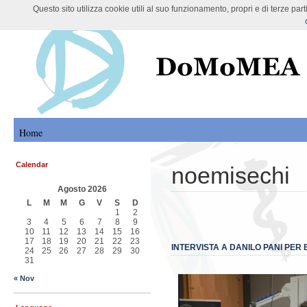
Questo sito utilizza cookie utili al suo funzionamento, propri e di terze pa
DoMoMEA Project
Home
Calendar
noemisechi
Agosto 2026
L
M
M
G
V
S
D
1
2
3
4
5
6
7
8
9
10
11
12
13
14
15
16
17
18
19
20
21
22
23
INTERVISTA A DANILO PANI PE
24
25
26
27
28
29
30
31
« Nov