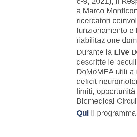
6-9, 2021), il Re
a Marco Monticone
ricercatori coinvo
funzionamento e 
riabilitazione domi
Durante la
Live 
descritte le pecul
DoMoMEA utili a ri
deficit neuromotor
limiti, opportunità
Biomedical Circu
Qui
il programma