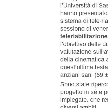
l’Università di Sa
hanno presentato
sistema di tele-ri
sessione di venerd
teleriabilitazione
l’obiettivo delle 
valutazione sull’af
della cinematica a
quest’ultima test
anziani sani (69 ±
Sono state riperco
progetto in sé e p
impiegate
,
che re
diversi ambiti.