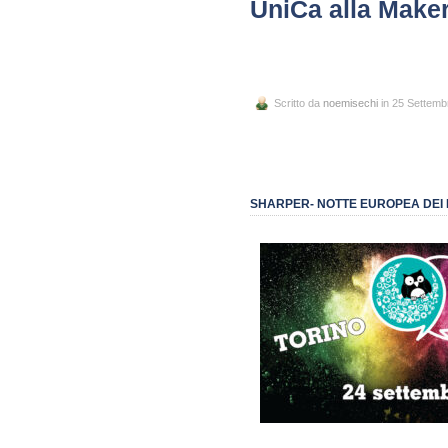
UniCa alla Maker
Scritto da
noemisechi
in 25 Settemb
SHARPER- NOTTE EUROPEA DEI 