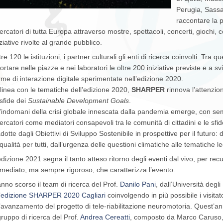
Perugia, Sassar
raccontare la p
cercatori di tutta Europa attraverso mostre, spettacoli, concerti, giochi, 
iziative rivolte al grande pubblico.
tre 120 le istituzioni, i partner culturali gli enti di ricerca coinvolti. Tra
portare nelle piazze e nei laboratori le oltre 200 iniziative previste e a
rme di interazione digitale sperimentate nell’edizione 2020.
 linea con le tematiche dell’edizione 2020,
SHARPER
rinnova l’attenzion
 sfide dei
Sustainable Development Goals
.
l’indomani della crisi globale innescata dalla pandemia emerge, con se
cercatori come mediatori consapevoli tra le comunità di cittadini e le sf
adotte dagli Obiettivi di Sviluppo Sostenibile in prospettive per il futuro: 
 qualità per tutti, dall’urgenza delle questioni climatiche alle tematiche 
edizione 2021 segna il tanto atteso ritorno degli eventi dal vivo, per re
mediato, ma sempre rigoroso, che caratterizza l’evento.
anno scorso il team di ricerca del Prof.
Danilo Pani
, dall’Università degli
’
edizione SHARPER 2020 Cagliari
coinvolgendo in più possibile i visitator
l’avanzamento del progetto di tele-riabilitazione neuromotoria. Quest’an
 gruppo di ricerca del Prof.
Andrea Cereatti
, composto da Marco Caruso, 