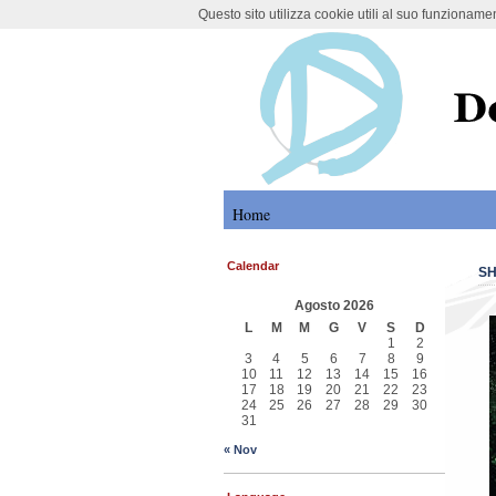
Questo sito utilizza cookie utili al suo funzioname
DoMoMEA Proj
Home
Calendar
SH
Agosto 2026
L
M
M
G
V
S
D
1
2
3
4
5
6
7
8
9
10
11
12
13
14
15
16
17
18
19
20
21
22
23
24
25
26
27
28
29
30
31
« Nov