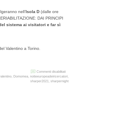
olgeranno nell’
Isola D
(dalle ore
A TELERIABILITAZIONE: DAI PRINCIPI
l sistema ai visitatori e far sì
del Valentino a Torino.
su
Commenti disabilitati
SHARPER-
valentino
,
Domomea
,
notteeuropeadeiricercatori
,
Notte
sharper2021
,
sharpernight
Europea
dei
Ricercatori
2021