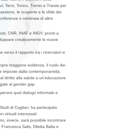
i, Terni, Torino, Trento e Trieste per
assione, le scoperte e le sfide dei
conferenze e centinaia di altre
 questi, CNR, INAF e INGV, pronti a
 sviluppare creativamente le nuove
e verso il rapporto tra i ricercatori e
mpre maggiore evidenza, il ruolo dei
ide imposte dalla contemporaneità,
dal diritto alla salute a un’educazione
legate al gender gap.
cuperare quel dialogo informale e
 Studi di Cagliari, ha partecipato
i virtuali interessati
no, invece, sarà possibile incontrare
Francesca Salis, Diletta Balta e