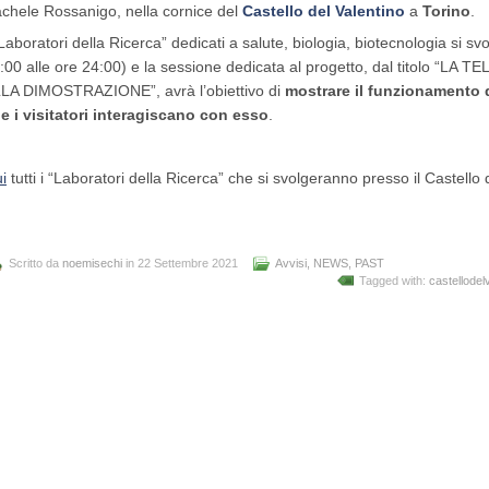
chele Rossanigo, nella cornice del
Castello del Valentino
a
Torino
.
“Laboratori della Ricerca” dedicati a salute, biologia, biotecnologia si sv
:00 alle ore 24:00) e la sessione dedicata al progetto, dal titolo “L
LA DIMOSTRAZIONE”, avrà l’obiettivo di
mostrare il funzionamento de
e i visitatori interagiscano con esso
.
i
tutti i “Laboratori della Ricerca” che si svolgeranno presso il Castello 
Scritto da
noemisechi
in 22 Settembre 2021
Avvisi
,
NEWS
,
PAST
Tagged with:
castellodel