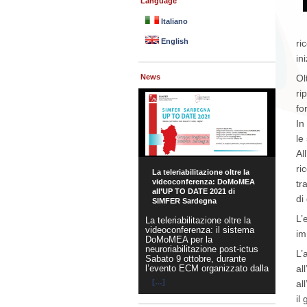
Language
Italiano
English
ri
in
Ol
News
ri
fo
In
le
Al
ri
La teleriabilitazione oltre la
videoconferenza: DoMoMEA
tr
all’UP TO DATE 2021 di
di
SIMFER Sardegna
L’
La teleriabilitazione oltre la
videoconferenza: il sistema
im
DoMoMEA per la
neuroriabilitazione post-ictus
L’
Sabato 9 ottobre, durante
all
l’evento ECM organizzato dalla
[…]
al
il