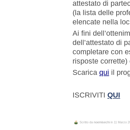
attestato di parte
(la lista delle pr
elencate nella lo
Ai fini dell’otten
dell’attestato di 
completare con esi
risposte corrette)
Scarica
qui
il pro
ISCRIVITI
QUI
Scritto da
noemisechi
in 11 Marzo 2