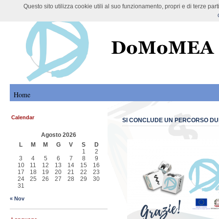
Questo sito utilizza cookie utili al suo funzionamento, propri e di terze pa
DoMoMEA Project
Home
Calendar
SI CONCLUDE UN PERCORSO DUR
Agosto 2026
L
M
M
G
V
S
D
1
2
3
4
5
6
7
8
9
10
11
12
13
14
15
16
17
18
19
20
21
22
23
24
25
26
27
28
29
30
31
« Nov