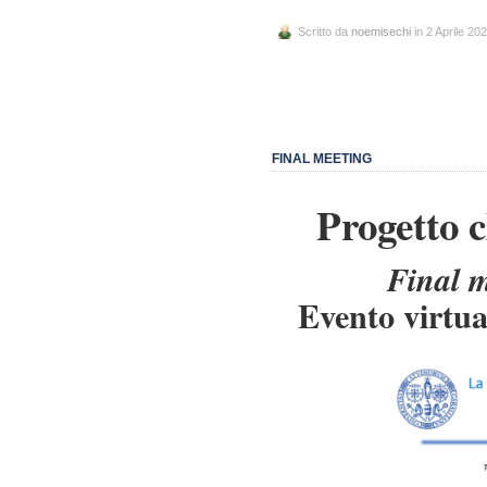
Scritto da
noemisechi
in 2 Aprile 20
FINAL MEETING
Progetto
Final 
Evento virtu