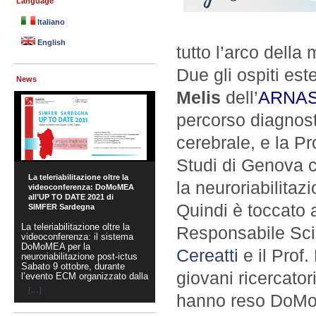
Language
Italiano
English
tutto l’arco della 
Due gli ospiti este
News
Melis
dell’
ARNAS 
percorso diagnost
cerebrale, e la P
Studi di Genova c
La teleriabilitazione oltre la
la neuroriabilitaz
videoconferenza: DoMoMEA
all’UP TO DATE 2021 di
Quindi è toccato ai
SIMFER Sardegna
La teleriabilitazione oltre la
Responsabile Scie
videoconferenza: il sistema
DoMoMEA per la
Cereatti
e il Prof.
neuroriabilitazione post-ictus
Sabato 9 ottobre, durante
giovani ricercatori
l’evento ECM organizzato dalla
[…]
hanno reso DoMo