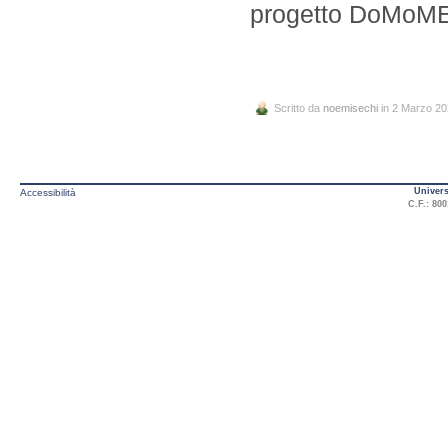
progetto DoMoM
Scritto da
noemisechi
in 2 Marzo 2
Univers
Accessibilità
C.F.: 800