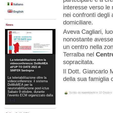
Italiano
interesse verso le
English
nei confronti degli
domiciliare.
News
Aveva Cagliari, lu
nonostante avesse a
un centro nella zon
Terralba nel
Centr
La teleriabilitazione oltre la
sopracitata.
videoconferenza: DoMoMEA
all’UP TO DATE 2021 di
Il Dott. Giancarlo 
SIMFER Sardegna
della sua famiglia c
La teleriabilitazione oltre la
videoconferenza: il sistema
DoMoMEA per la
neuroriabilitazione post-ictus
Sabato 9 ottobre, durante
Scritto da
noemisechi
in 10 Ottobre
l’evento ECM organizzato dalla
[…]