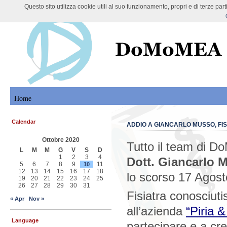
Questo sito utilizza cookie utili al suo funzionamento, propri e di terze pa
DoMoMEA Project
Home
Calendar
ADDIO A GIANCARLO MUSSO, FIS
Ottobre 2020
Tutto il team di D
L
M
M
G
V
S
D
1
2
3
4
Dott. Giancarlo 
5
6
7
8
9
11
10
12
13
14
15
16
17
18
lo scorso 17 Agosto
19
20
21
22
23
24
25
26
27
28
29
30
31
Fisiatra conosciutis
« Apr
Nov »
all’azienda
“Piria 
Language
partecipare e a cr