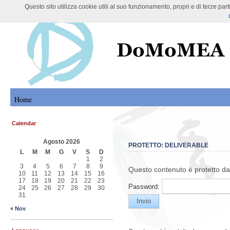
Questo sito utilizza cookie utili al suo funzionamento, propri e di terze pa
DoMoMEA Project
Home
Calendar
Agosto 2026
PROTETTO: DELIVERABLE
L
M
M
G
V
S
D
1
2
3
4
5
6
7
8
9
Questo contenuto è protetto da 
10
11
12
13
14
15
16
17
18
19
20
21
22
23
Password:
24
25
26
27
28
29
30
31
« Nov