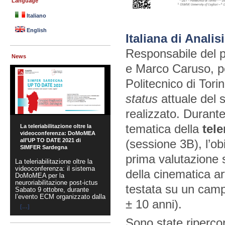
Language
Italiano
English
Italiana di Anali
Responsabile del pr
News
e Marco Caruso, pe
Politecnico di Tori
status
attuale del s
realizzato. Durante
tematica della
tele
La teleriabilitazione oltre la
videoconferenza: DoMoMEA
(sessione 3B), l’ob
all’UP TO DATE 2021 di
SIMFER Sardegna
prima valutazione su
La teleriabilitazione oltre la
videoconferenza: il sistema
della cinematica art
DoMoMEA per la
neuroriabilitazione post-ictus
testata su un camp
Sabato 9 ottobre, durante
l’evento ECM organizzato dalla
± 10 anni).
[…]
Sono state ripercor