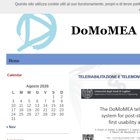
Questo sito utilizza cookie utili al suo funzionamento, propri e di terze pa
DoMoMEA Project
Home
Calendar
TELERIABILITAZIONE E TELEMO
Agosto 2026
L
M
M
G
V
S
D
1
2
3
4
5
6
7
8
9
10
11
12
13
14
15
16
17
18
19
20
21
22
23
24
25
26
27
28
29
30
31
« Nov