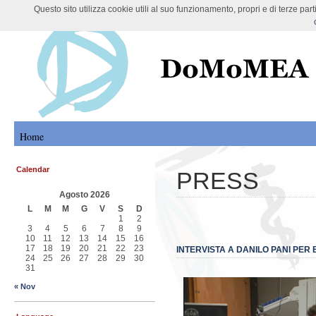
Questo sito utilizza cookie utili al suo funzionamento, propri e di terze pa
DoMoMEA Project
Home
Calendar
PRESS
Agosto 2026
L
M
M
G
V
S
D
1
2
3
4
5
6
7
8
9
10
11
12
13
14
15
16
17
18
19
20
21
22
23
INTERVISTA A DANILO PANI PE
24
25
26
27
28
29
30
31
« Nov