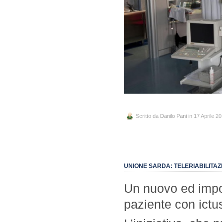
Scritto da
Danilo Pani
in 17 Aprile 2
UNIONE SARDA: TELERIABILITA
Un nuovo ed import
paziente con ictu