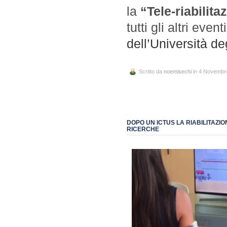
la
“Tele-riabilit
tutti gli altri even
dell’Università de
Scritto da
noemisechi
in 4 Novembr
DOPO UN ICTUS LA RIABILITAZI
RICERCHE