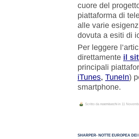
cuore del proge
piattaforma di tel
alle varie esigenz
dovuta a esiti di 
Per leggere l’artic
direttamente
il s
principali piattaf
iTunes
,
TuneIn
) p
smartphone.
Scritto da
noemisechi
in 11 Novemb
SHARPER- NOTTE EUROPEA DEI 