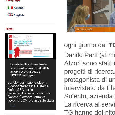
Language
Italiano
English
News
ogni giorno dal
TG
Danilo Pani (al m
Atzori sono stati i
La teleriabilitazione oltre la
videoconferenza: DoMoMEA
DoMoMEA Live
progetti di ricer
all’UP TO DATE 2021 di
Demonstration at BioCAS
SIMFER Sardegna
2021
protagonista di un
La teleriabilitazione oltre la
intervistato da E
videoconferenza: il sistema
DoMoMEA per la
neuroriabilitazione post-ictus
Su’entu, azienda 
Sabato 9 ottobre, durante
l’evento ECM organizzato dalla
La ricerca al servi
[…]
[…]
TG hanno definito 