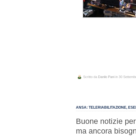
Scritto da
Danilo Pani
in 30 Settemb
ANSA: TELERIABILITAZIONE, ES
Buone notizie per i
ma ancora bisogno