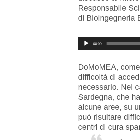
Responsabile Scie
di Bioingegneria 
Audio
00:00
Player
DoMoMEA, come qu
difficoltà di acce
necessario. Nel c
Sardegna, che ha 
alcune aree, su u
può risultare diffi
centri di cura spar