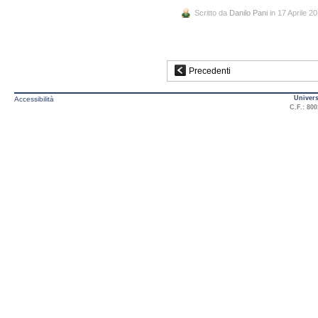
Scritto da
Danilo Pani
in 17 Aprile 2
Precedenti
Univers
Accessibilità
C.F.: 800