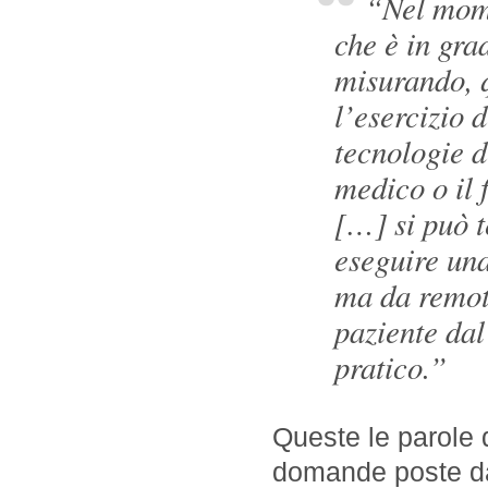
“Nel mome
che è in grad
misurando, 
l’esercizio d
tecnologie de
medico o il 
[…] si può t
eseguire una
ma da remot
paziente da
pratico.”
Queste le parole 
domande poste dall