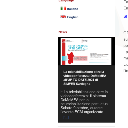
Language
Fa
Em
Italiano
S
English
News
GP
su
pe
I 
me
L’
l’
La teleriabilitazione oltre la
videoconferenza: DoMoMEA
all’UP TO DATE 2021 di
SIMFER Sardegna
it La teleriabilitazione oltre la
videoconferenza: il sistema
DoMoMEA per la
neuroriabilitazione post-ictus
Sabato 9 ottobre, durante
l’evento ECM organizzato
[…]