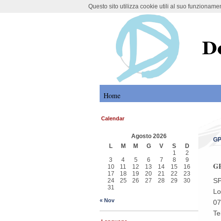
Questo sito utilizza cookie utili al suo funzioname
DoMoMEA Proj
Home
Calendar
Agosto 2026
GP
L
M
M
G
V
S
D
1
2
3
4
5
6
7
8
9
GP
10
11
12
13
14
15
16
17
18
19
20
21
22
23
SP
24
25
26
27
28
29
30
31
Lo
« Nov
07
Te