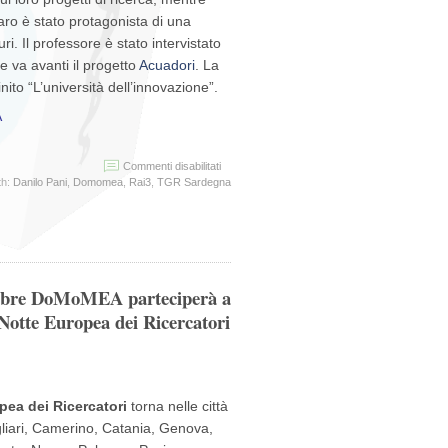
o è stato protagonista di una
ri. Il professore è stato intervistato
e va avanti il progetto
Acuadori
. La
inito “L’università dell’innovazione”.
A
su
Commenti disabilitati
Intervista
th:
Danilo Pani
,
Domomea
,
Rai3
,
TGR Sardegna
a
Danilo
Pani
per
Buongiorno
Regione
embre DoMoMEA parteciperà a
Sardegna
–
Notte Europea dei Ricercatori
TGR
Rai
Sardegna
pea dei Ricercatori
torna nelle città
liari, Camerino, Catania, Genova,