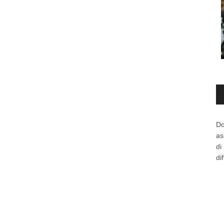
Au
Pl
Do
as
di
di