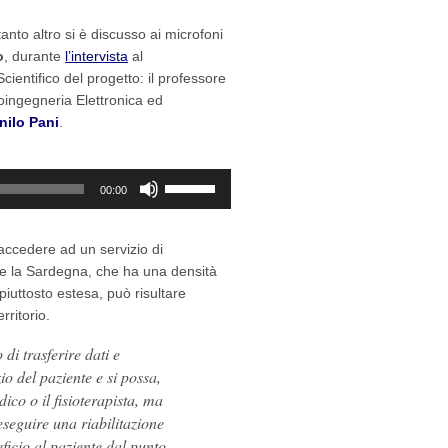
tanto altro si è discusso ai microfoni
o
, durante
l’intervista
al
ientifico del progetto: il professore
ioingegneria Elettronica ed
nilo Pani
.
Usa
00:00
i
tasti
freccia
accedere ad un servizio di
su/giù
me la Sardegna, che ha una densità
per
iuttosto estesa, può risultare
aumentare
erritorio.
o
di trasferire dati e
diminuire
o del paziente e si possa,
il
dico o il fisioterapista, ma
volume.
eseguire una riabilitazione
icio al paziente dal punto