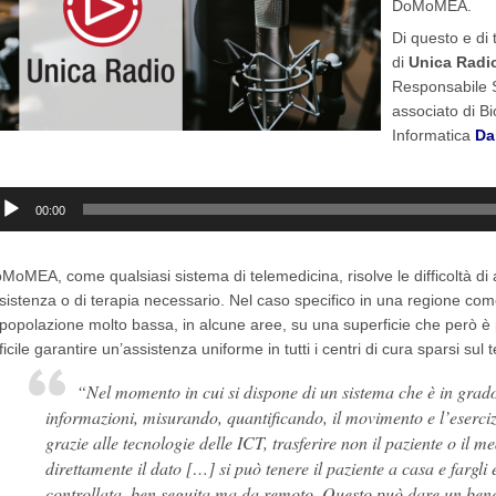
DoMoMEA.
Di questo e di 
di
Unica Radi
Responsabile Sc
associato di B
Informatica
Da
dio
00:00
ayer
MoMEA, come qualsiasi sistema di telemedicina, risolve le difficoltà di 
sistenza o di terapia necessario. Nel caso specifico in una regione co
 popolazione molto bassa, in alcune aree, su una superficie che però è p
fficile garantire un’assistenza uniforme in tutti i centri di cura sparsi sul t
“Nel momento in cui si dispone di un sistema che è in grado 
informazioni, misurando, quantificando, il movimento e l’esercizi
grazie alle tecnologie delle ICT, trasferire non il paziente o il me
direttamente il dato […] si può tenere il paziente a casa e fargli 
controllata, ben seguita ma da remoto. Questo può dare un benef