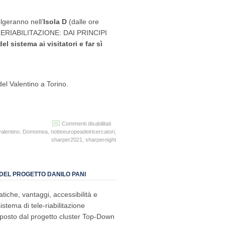
olgeranno nell’
Isola D
(dalle ore
A TELERIABILITAZIONE: DAI PRINCIPI
l sistema ai visitatori e far sì
del Valentino a Torino.
su
Commenti disabilitati
SHARPER-
valentino
,
Domomea
,
notteeuropeadeiricercatori
,
Notte
sharper2021
,
sharpernight
Europea
dei
Ricercatori
2021
O DEL PROGETTO DANILO PANI
atiche, vantaggi, accessibilità e
istema di tele-riabilitazione
oposto dal progetto cluster Top-Down