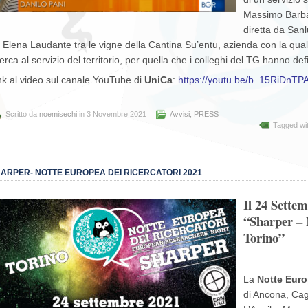
Massimo Barbar
diretta da Sanlu
 Elena Laudante tra le vigne della Cantina Su’entu, azienda con la qual
cerca al servizio del territorio, per quella che i colleghi del TG hanno def
nk al video sul canale YouTube di
UniCa
:
https://youtu.be/b_15RiDnTP
Scritto da
noemisechi
in 3 Novembre 2021
Avvisi
,
PRESS
Tagged wi
ARPER- NOTTE EUROPEA DEI RICERCATORI 2021
Il 24 Sett
“Sharper – 
Torino”
La
Notte Euro
di Ancona, Cag