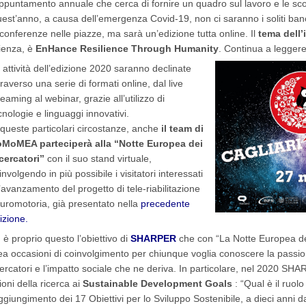
appuntamento annuale che cerca di fornire un quadro sul lavoro e le scope
est’anno, a causa dell’emergenza Covid-19, non ci saranno i soliti banche
 conferenze nelle piazze, ma sarà un’edizione tutta online. Il
tema dell’i
ienza, è
EnHance Resilience Through Humanity
. Continua a legger
 attività dell’edizione 2020 saranno declinate
traverso una serie di formati online, dal live
reaming al webinar, grazie all’utilizzo di
cnologie e linguaggi innovativi.
 queste particolari circostanze, anche
il team di
MoMEA parteciperà alla “Notte Europea dei
cercatori”
con il suo stand virtuale,
involgendo in più possibile i visitatori interessati
l’avanzamento del progetto di tele-riabilitazione
uromotoria, già presentato nella
precedente
izione.
 è proprio questo l’obiettivo di
SHARPER
che con “La Notte Europea dei R
ea occasioni di coinvolgimento per chiunque voglia conoscere la passione
cercatori e l’impatto sociale che ne deriva. In particolare, nel 2020 SH
ioni della ricerca ai
Sustainable Development Goals
: “Qual è il ruolo
ggiungimento dei 17 Obiettivi per lo Sviluppo Sostenibile, a dieci anni 