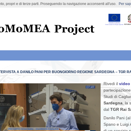
nto, propri e di terze parti. Proseguendo la navigazione acconsenti all'uso.
Per sape
ect
TERVISTA A DANILO PANI PER BUONGIORNO REGIONE SARDEGNA – TGR R
Rivedi il
video
partecipazione 
Studi di Caglia
Sardegna
, la
dal
TGR Rai S
Danilo Pani (a
Spano e Luigi At
di un servizio 