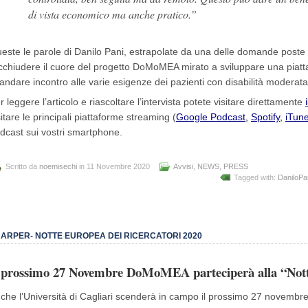
di vista economico ma anche pratico.”
este le parole di Danilo Pani, estrapolate da una delle domande poste dal
cchiudere il cuore del progetto DoMoMEA
mirato a sviluppare una piatta
 andare incontro alle varie esigenze dei pazienti con disabilità moderata 
r leggere l’articolo e riascoltare l’intervista potete visitare direttamente
sitare le principali piattaforme streaming (
Google Podcast
,
Spotify
,
iTun
dcast sui vostri smartphone.
Scritto da
noemisechi
in 11 Novembre 2020
Avvisi
,
NEWS
,
PRESS
Tagged with:
DaniloPa
ARPER- NOTTE EUROPEA DEI RICERCATORI 2020
l prossimo 27 Novembre DoMoMEA parteciperà alla “Nott
che l’Università di Cagliari scenderà in campo il prossimo 27 novembre p