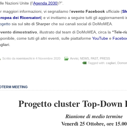
lle Nazioni Unite (l’
Agenda 2030
)?”.
r maggiori informazioni, vi segnaliamo l’
evento Facebook
ufficiale (
Sh
ropea dei Ricercatori
) e vi invitiamo a seguire tutti gli aggiornamenti 
ogetto
sia sul
sito di Sharper
che sui canali social di DoMoMEA.
evento dimostrativo
, illustrato dal team di DoMoMEA, circa la
“Tele-r
sponibile, come tutti gli altri eventi, sulle piattaforme
YouTube
e
Facebo
gliari.
Scritto da
noemisechi
in 4 Novembre 2020
Avvisi
,
NEWS
,
PAST
,
PRESS
Tagged with:
cagliari
,
Domo
DTERM MEETING
Progetto cluster Top-Do
Riunione di
medio termine
Venerdì 25 Ottobre, ore 15.00