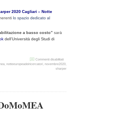
arper 2020 Cagliari – Notte
inerenti
lo spazio dedicato al
iabilitazione a basso costo”
sarà
ok
dell’Università degli Studi di
su
Commenti disabilitati
SHARPER-
mea
,
notteeuropeadeiricercatori
,
novembre2020
,
Notte
sharper
Europea
dei
Ricercatori
2020
wn DoMoMEA