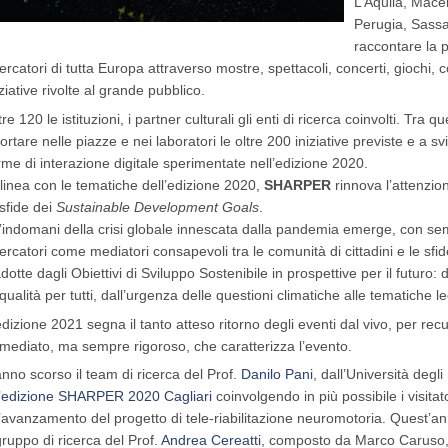
L’Aquila, Mace
Perugia, Sassar
raccontare la p
cercatori di tutta Europa attraverso mostre, spettacoli, concerti, giochi, 
iziative rivolte al grande pubblico.
tre 120 le istituzioni, i partner culturali gli enti di ricerca coinvolti. Tra
portare nelle piazze e nei laboratori le oltre 200 iniziative previste e a
rme di interazione digitale sperimentate nell’edizione 2020.
 linea con le tematiche dell’edizione 2020,
SHARPER
rinnova l’attenzion
 sfide dei
Sustainable Development Goals
.
l’indomani della crisi globale innescata dalla pandemia emerge, con se
cercatori come mediatori consapevoli tra le comunità di cittadini e le sf
adotte dagli Obiettivi di Sviluppo Sostenibile in prospettive per il futuro: 
 qualità per tutti, dall’urgenza delle questioni climatiche alle tematiche 
edizione 2021 segna il tanto atteso ritorno degli eventi dal vivo, per re
mediato, ma sempre rigoroso, che caratterizza l’evento.
anno scorso il team di ricerca del Prof.
Danilo Pani
, dall’Università degli
’
edizione SHARPER 2020 Cagliari
coinvolgendo in più possibile i visitator
l’avanzamento del progetto di tele-riabilitazione neuromotoria. Quest’an
 gruppo di ricerca del Prof.
Andrea Cereatti
, composto da Marco Caruso, 