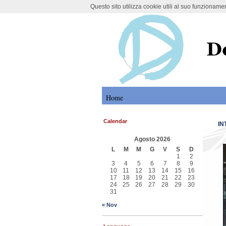
Questo sito utilizza cookie utili al suo funzioname
DoMoMEA Proj
Home
Calendar
IN
Agosto 2026
L
M
M
G
V
S
D
1
2
3
4
5
6
7
8
9
10
11
12
13
14
15
16
17
18
19
20
21
22
23
24
25
26
27
28
29
30
31
« Nov