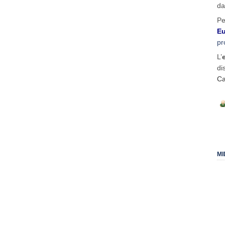
da
Pe
Eu
pr
L’
di
Ca
MI