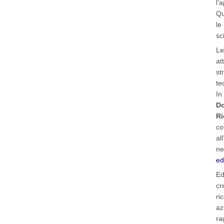
l’
Qu
le
sc
Le
at
st
te
In
Do
Ri
co
al
ne
ed
Ed
cr
ri
az
ra