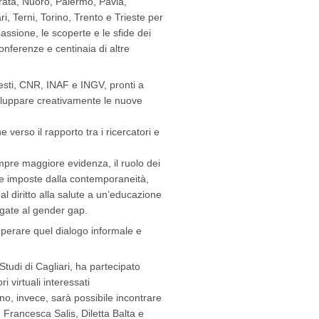
rata, Nuoro, Palermo, Pavia,
i, Terni, Torino, Trento e Trieste per
assione, le scoperte e le sfide dei
conferenze e centinaia di altre
 questi, CNR, INAF e INGV, pronti a
 sviluppare creativamente le nuove
e verso il rapporto tra i ricercatori e
mpre maggiore evidenza, il ruolo dei
ide imposte dalla contemporaneità,
dal diritto alla salute a un’educazione
legate al gender gap.
cuperare quel dialogo informale e
 Studi di Cagliari, ha partecipato
i virtuali interessati
no, invece, sarà possibile incontrare
Francesca Salis, Diletta Balta e