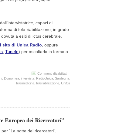
l’intervistatrice, capaci di
forma di tele-riabilitazione, in grado
dovuta a esiti di ictus cerebrale.
il sito di Unica Radio
, oppure
es
,
TuneIn
) per ascoltarla in formato
su
Commenti disabilitati
L’intervista
ni
,
Domomea
,
intervista
,
RadioUnica
,
Sardegna
,
ai
telemedicina
,
teleriabilitazione
,
UniCa
microfoni
di
Unica
Radio
al
Responsabile
Scientifico
e Europea dei Ricercatori”
del
progetto
er “La notte dei ricercatori”,
Danilo