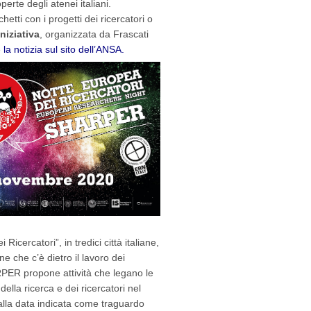
Pani
rte degli atenei italiani.
tti con i progetti dei ricercatori o
niziativa
, organizzata da Frascati
e
la notizia sul sito dell’ANSA.
icercatori”, in tredici città italiane,
 che c’è dietro il lavoro dei
ARPER propone attività che legano le
 della ricerca e dei ricercatori nel
dalla data indicata come traguardo