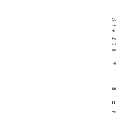
Qu
ra
di
Pe
vi
po
SH
I
An