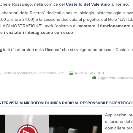
chele Rossanigo, nella cornice del
Castello del Valentino
a
Torino
.
“Laboratori della Ricerca” dedicati a salute, biologia, biotecnologia si sv
:00 alle ore 24:00) e la sessione dedicata al progetto, dal titolo “L
LA DIMOSTRAZIONE”, avrà l’obiettivo di
mostrare il funzionamento de
e i visitatori interagiscano con esso
.
i
tutti i “Laboratori della Ricerca” che si svolgeranno presso il Castello 
Scritto da
noemisechi
in 22 Settembre 2021
Avvisi
,
NEWS
,
PAST
Tagged with:
castellodel
INTERVISTA AI MICROFONI DI UNICA RADIO AL RESPONSABILE SCIENTIFIC
Applicazioni pr
diffusione del s
domiciliare pr