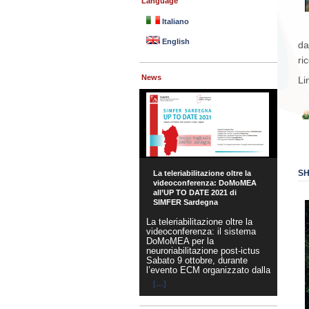
Language
Italiano
English
da
ri
News
Li
SH
La teleriabilitazione oltre la
videoconferenza: DoMoMEA
all’UP TO DATE 2021 di
SIMFER Sardegna
La teleriabilitazione oltre la
videoconferenza: il sistema
DoMoMEA per la
neuroriabilitazione post-ictus
Sabato 9 ottobre, durante
l’evento ECM organizzato dalla
[…]