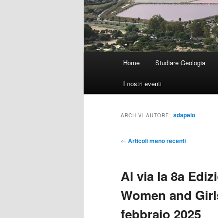
Menu
Home
Studiare Geologia
principale
I nostri eventi
sdapelo
ARCHIVI AUTORE:
Navigazione
←
Articoli meno recenti
articolo
Al via la 8a Edi
Women and Girls
febbraio 2025