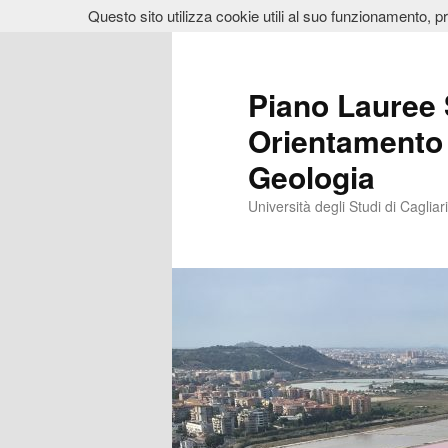
Questo sito utilizza cookie utili al suo funzionamento, p
Vai
Vai
al
al
contenuto
contenuto
Piano Lauree 
principale
secondario
Orientamento 
Geologia
Università degli Studi di Cagliari