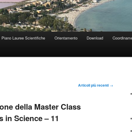
Piano Lauree Scientifiche
Orientamento
Download
Coordiname
Articoli più recenti
→
zione della Master Class
 in Science – 11