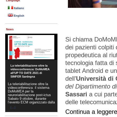
Language
Italiano
English
News
Si chiama DoMoMEA 
dei pazienti colpiti 
propedeutica al riut
tecnologia fatta di
La teleriabilitazione oltre la
tablet Android e un
videoconferenza: DoMoMEA
all’UP TO DATE 2021 di
dell’
Università di 
SIMFER Sardegna
La teleriabilitazione oltre la
del Dipartimento d
videoconferenza: il sistema
DoMoMEA per la
Sassari
a cui parte
neuroriabilitazione post-ictus
Sabato 9 ottobre, durante
delle telecomunicaz
l’evento ECM organizzato dalla
[…]
Continua a legger