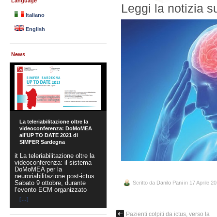
Language
Leggi la notizia s
Italiano
English
News
La teleriabilitazione oltre la
videoconferenza: DoMoMEA
all’UP TO DATE 2021 di
SIMFER Sardegna
it La teleriabilitazione oltre la
videoconferenza: il sistema
DoMoMEA per la
neuroriabilitazione post-ictus
Sabato 9 ottobre, durante
Scritto da
Danilo Pani
in 17 Aprile 2
l’evento ECM organizzato
[…]
Pazienti colpiti da ictus, verso la