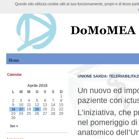
Questo sito utilizza cookie utili al suo funzionamento, propri e di terze pa
DoMoMEA Project
Home
Calendar
UNIONE SARDA: TELERIABILITA
Aprile 2018
Un nuovo ed import
L
M
M
G
V
S
D
1
paziente con ictu
2
3
4
5
6
7
8
9
10
11
12
13
14
15
18
20
21
22
16
17
19
L’iniziativa, che
23
24
25
26
27
28
29
30
nel pomeriggio d
Set »
anatomico dell’Uni