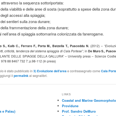
 attraverso la sequenza sottoriportata:
della viabilità e delle aree di sosta (soprattutto a spese della zona du
degli accessi alla spiaggia;
dei sentieri sulla zona dunare;
della frammentazione della zona dunare;
i nell’area di spiaggia sottomarina colonizzata da fanerogame.
 S., Kalb C., Ferraro F., Porta M., Batzella T., Pusceddu N.
(2012) –
“Evoluzi
tti, criticità, tendenza del sistema spiaggia di Cala Portese”
; in
De Muro S., Pusce
ATLANTE DELLE SPIAGGE DELLA GALLURA” – University press – Scienze Costier
978 88 8467 732 7; p.98-112 (In press)
olo è stato pubblicato in
3) Evoluzione dell'area
e contrassegnato come
Cala Port
Aggiungi il
permalink
ai segnalibri.
LINKS
Coastal and Marine Geomorphol
Providune
a e Palau)
Prof. Sandro DeMuro