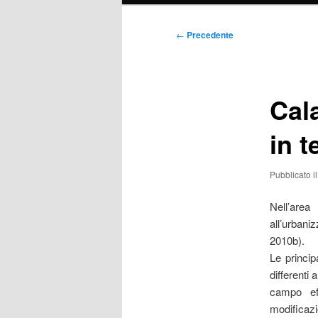
Navigazione
←
Precedente
articolo
Cal
in t
Pubblicato i
Nell’are
all’urba
2010b).
Le princip
differenti
campo eff
modificaz