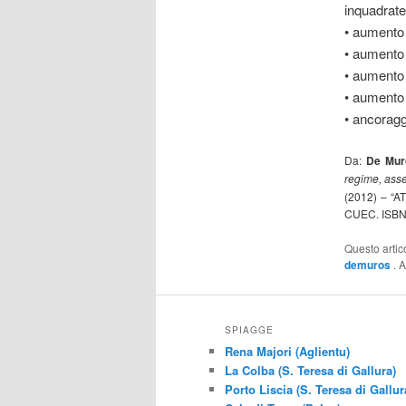
inquadrate
• aumento 
• aumento 
• aumento 
• aumento 
• ancoragg
Da:
De Muro
regime, asse
(2012) – “
CUEC. ISBN 
Questo artic
demuros
. 
SPIAGGE
Rena Majori (Aglientu)
La Colba (S. Teresa di Gallura)
Porto Liscia (S. Teresa di Gallur