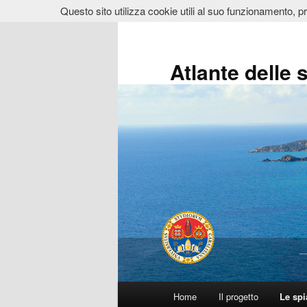
Questo sito utilizza cookie utili al suo funzionamento, p
Vai
al
contenuto
Atlante delle 
principale
Menu
Home
Il progetto
Le sp
principale