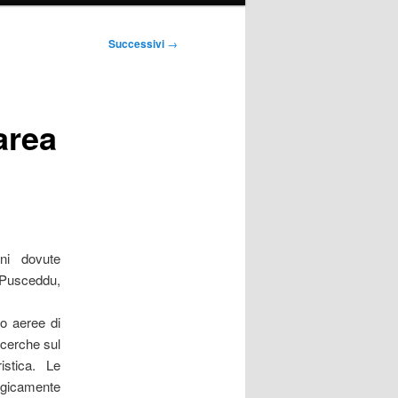
Successivi
→
area
ni dovute
Pusceddu,
to aeree di
ricerche sul
istica. Le
ogicamente