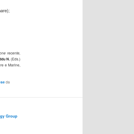
nare);
one recente,
ddu N.
(Eds.)
e e Marine,
ese
da
ogy Group