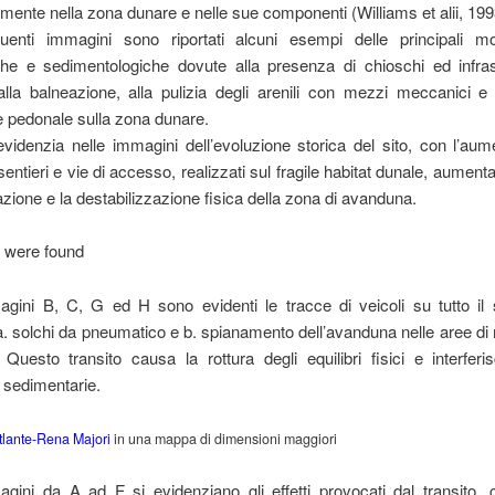
mente nella zona dunare e nelle sue componenti (Williams et alii, 199
uenti immagini sono riportati alcuni esempi delle principali mod
che e sedimentologiche dovute alla presenza di chioschi ed infrast
lla balneazione, alla pulizia degli arenili con mezzi meccanici e 
e pedonale sulla zona dunare.
idenzia nelle immagini dell’evoluzione storica del sito, con l’aum
entieri e vie di accesso, realizzati sul fragile habitat dunale, aumenta
ione e la destabilizzazione fisica della zona di avanduna.
 were found
agini B, C, G ed H sono evidenti le tracce di veicoli su tutto il 
a. solchi da pneumatico e b. spianamento dell’avanduna nelle aree d
 Questo transito causa la rottura degli equilibri fisici e interfer
 sedimentarie.
tlante-Rena Majori
in una mappa di dimensioni maggiori
gini da A ad F si evidenziano gli effetti provocati dal transito, 