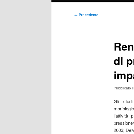
Navigazione
←
Precedente
articolo
Rena
di p
impa
Pubblicato i
Gli studi
morfologic
l’attività
pressione/
2003; DeM