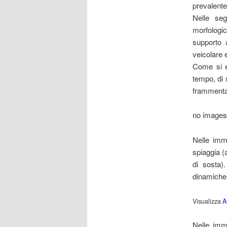
prevalente
Nelle seg
morfologi
supporto a
veicolare 
Come si ev
tempo, di s
frammentaz
no images
Nelle imm
spiaggia (
di sosta).
dinamiche
Visualizza
A
Nelle imma