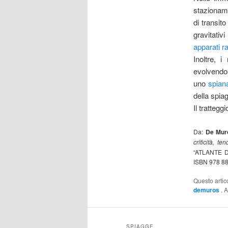
stazioname
di transit
gravitati
apparati ra
Inoltre, 
evolvendos
uno
spian
della spia
Il trattegg
Da:
De Muro
criticità, t
“ATLANTE D
ISBN 978 88 
Questo artic
demuros
. 
SPIAGGE