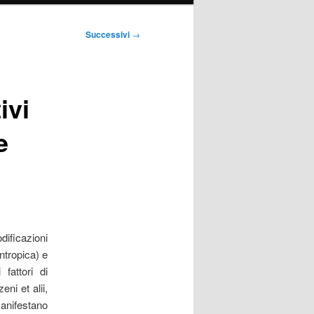
Successivi
→
ivi
e
ificazioni
ntropica) e
 fattori di
ni et alii,
anifestano