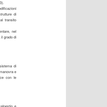
3).
ificazioni
rutture di
al transito
entare, nel
 il grado di
sistema di
i manovra e
isce con le
calpestio e