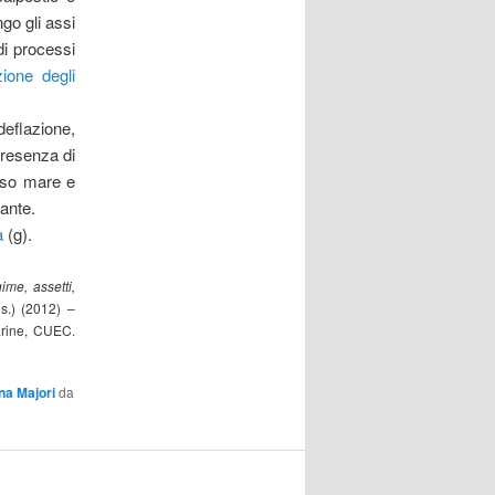
ngo gli assi
di processi
ione degli
eflazione,
presenza di
erso mare e
ante.
a
(g).
ime, assetti,
s.) (2012) –
rine, CUEC.
na Majori
da