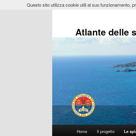
Questo sito utilizza cookie utili al suo funzionamento, p
Vai
al
contenuto
Atlante delle 
principale
Menu
Home
Il progetto
Le sp
principale