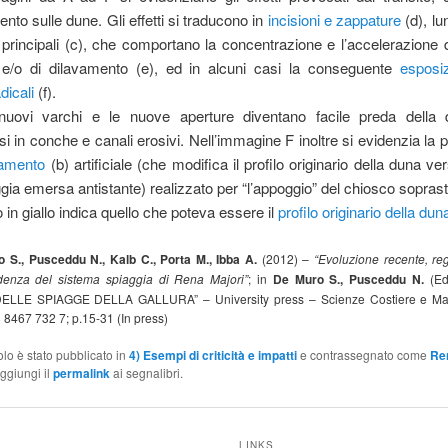
nto sulle dune. Gli effetti si traducono in
incisioni e zappature
(d), lu
o principali (c), che comportano la concentrazione e l’accelerazione 
vi e/o di dilavamento (e), ed in alcuni casi la conseguente
esposiz
dicali
(f).
i nuovi varchi e le nuove aperture diventano facile preda della d
i in conche e canali erosivi. Nell’immagine F inoltre si evidenzia la 
amento
(b) artificiale (che modifica il profilo originario della duna v
ggia emersa antistante) realizzato per “l’appoggio” del chiosco soprast
io in giallo indica quello che poteva essere il
profilo originario della dun
 S., Pusceddu N., Kalb C., Porta M., Ibba A.
(2012) –
“Evoluzione recente, reg
endenza del sistema spiaggia di Rena Majori”
; in
De Muro S., Pusceddu N.
(Ed
ELLE SPIAGGE DELLA GALLURA” – University press – Scienze Costiere e Ma
8467 732 7; p.15-31 (In press)
olo è stato pubblicato in
4) Esempi di criticità e impatti
e contrassegnato come
Re
Aggiungi il
permalink
ai segnalibri.
LINKS