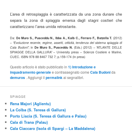
L’area di retrospiaggia è caratterizzata da una zona dunare che
separa la zona di spiaggia emersa dagli stagni costieri che
caratterizzano l’area umida retrostante.
Da:
De Muro S., Pusceddu N., Ibba A., Kalb C., Ferraro F., Batzella T.
(2012)
–
“Evoluzione recente, regime, assetti, criticità, tendenza del sistema spiaggia di
Cala Budoni”
; in
De Muro S., Pusceddu N.
(Eds.) (2012) – “ATLANTE DELLE
SPIAGGE DELLA GALLURA” – University press – Scienze Costiere e Marine,
CUEC. ISBN 978 88 8467 732 7; p.159-174 (In press)
Questo articolo è stato pubblicato in
1) Introduzione e
inquadramento generale
e contrassegnato come
Cala Budoni
da
demuros
. Aggiungi il
permalink
ai segnalibri.
SPIAGGE
Rena Majori (Aglientu)
La Colba (S. Teresa di Gallura)
Porto Liscia (S. Teresa di Gallura e Palau)
Cala di Trana (Palau)
Cala Ciaccaro (Isola di Spargi – La Maddalena)