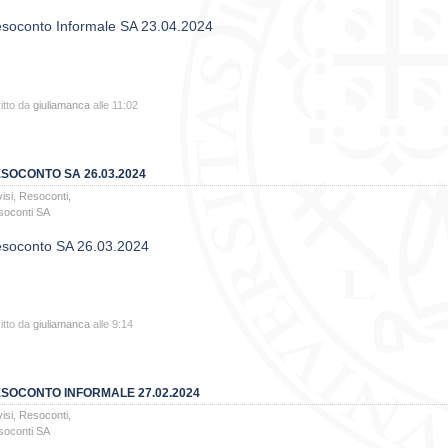
soconto Informale SA 23.04.2024
itto da
giuliamanca
alle 11:02
SOCONTO SA 26.03.2024
isi
,
Resoconti
,
soconti SA
soconto
SA 26.03.2024
itto da
giuliamanca
alle 9:14
SOCONTO INFORMALE 27.02.2024
isi
,
Resoconti
,
soconti SA