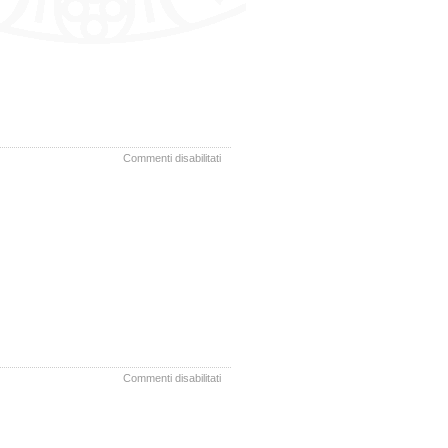
27.02.2024
su
Commenti disabilitati
Resoconto
Informale
SA
30.01.2024
su
Commenti disabilitati
Resoconto
SA
19.12.2023