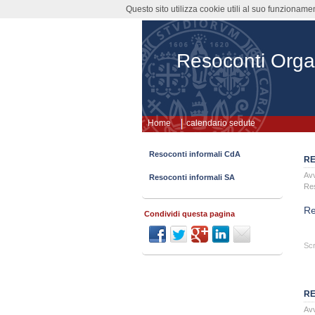
Questo sito utilizza cookie utili al suo funzioname
Resoconti Orga
Home
calendario sedute
Resoconti informali CdA
RE
Avv
Resoconti informali SA
Re
Re
Condividi questa pagina
Scr
RE
Avv