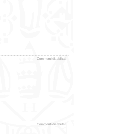
Resoconto
Informale
SA
23.04.2024
su
Commenti disabilitati
Resoconto
SA
26.03.2024
su
Commenti disabilitati
Resoconto
Informale