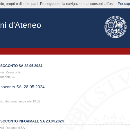
nto, propri e di terze parti. Proseguendo la navigazione acconsenti all'uso.
Per sape
ni d'Ateneo
SOCONTO SA 28.05.2024
isi
,
Resoconti
,
soconti SA
soconto SA 28.05.2024
itto da
giuliamanca
alle 10:32
SOCONTO INFORMALE SA 23.04.2024
isi
,
Resoconti SA