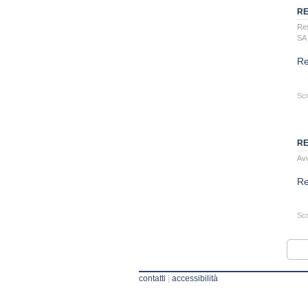
RE
Re
SA
Re
Scr
RE
Avv
Re
Scr
contatti
|
accessibilità