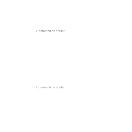
su
Commenti disabilitati
Resoconto
Informale
SA
28.11.2023
su
Commenti disabilitati
Resoconto
Informale
SA
26.10.2023