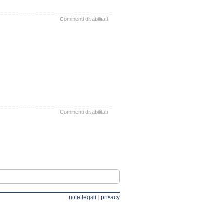
su
Commenti disabilitati
Resoconto
Informale
SA
25.07.23
su
Commenti disabilitati
Resoconto
Informale
SA
27.06.2023
note legali
|
privacy