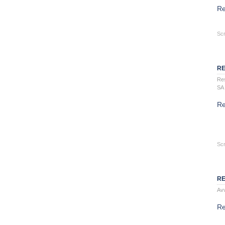
Re
Scr
RE
Re
SA
Re
Scr
RE
Avv
Re