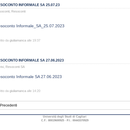
SOCONTO INFORMALE SA 25.07.23
soconti
,
Resoconti
soconto Informale_SA_25.07.2023
itto da
giuliamanca
alle 19:37
SOCONTO INFORMALE SA 27.06.2023
isi
,
Resoconti SA
soconto Informale SA 27.06.2023
itto da
giuliamanca
alle 14:20
Precedenti
Università degli Studi di Cagliari
C.F.: 80019600925 - P.I.: 00443370929