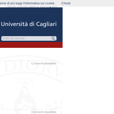
rne di più leggi l'informativa sui cookie.
Chiudi
rubrica
webmail
studenti
elearning
pec
su
Commenti disabilitati
Resoconto
SA
28.05.2024
su
Commenti disabilitati