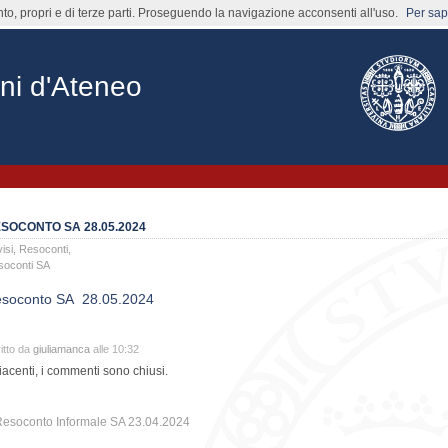
nto, propri e di terze parti. Proseguendo la navigazione acconsenti all'uso.
Per sape
ni d'Ateneo
SOCONTO SA 28.05.2024
isi
,
Resoconti
,
soconti SA
soconto SA 28.05.2024
itto da
giuliamanca
alle 10:32
iacenti, i commenti sono chiusi.
esoconto Informale SA 23.04.2024