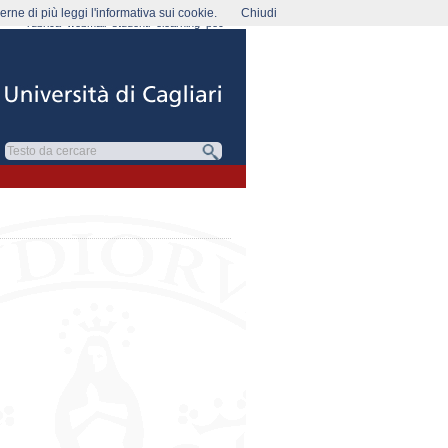
rne di più leggi l'informativa sui cookie.
Chiudi
rubrica
webmail
studenti
elearning
pec