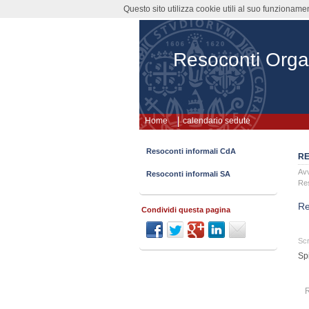
Questo sito utilizza cookie utili al suo funzioname
Resoconti Orga
Home
calendario sedute
Resoconti informali CdA
RE
Avv
Resoconti informali SA
Re
Re
Condividi questa pagina
Scr
Sp
R