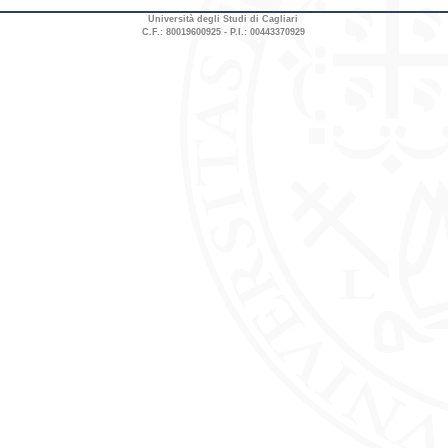
Università degli Studi di Cagliari
C.F.: 80019600925 - P.I.: 00443370929