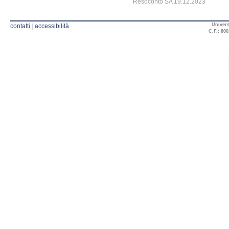
Resoconto SA 19.12.2023
Univers
contatti
|
accessibilità
C.F.: 800