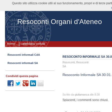
Questo sito utilizza cookie utili al suo funzionamento, propri e di terze pa
Resoconti Organi d'Ateneo
Home
calendario sedute
Resoconti informali CdA
RESOCONTO INFORMALE SA 30.0
Resoconti
,
Resoconti
Resoconti informali SA
SA
Resoconto Informale SA 30.01
Condividi questa pagina
Scritto da
giuliamanca
alle 8:38
Spiacenti, i commenti sono chiusi.