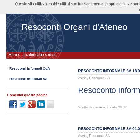
Questo sito utilizza cookie utili al suo funzionamento, propri e di terze pa
Resoconti Organi d'Ateneo
Home
calendario sedute
Resoconti informali CdA
RESOCONTO INFORMALE SA 18.0
Avvisi
,
Resoconti SA
Resoconti informali SA
Resoconto Inform
Condividi questa pagina
Scritto da
giuliamanca
alle 20:32
RESOCONTO INFORMALE SA 01.0
Avvisi
,
Resoconti SA