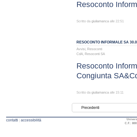
Resoconto Inform
Scritto da
giuliamanca
alle 22:51
RESOCONTO INFORMALE SA 30.0
Avvisi
,
Resoconti
CdA
,
Resoconti SA
Resoconto Infor
Congiunta SA&Cd
Scritto da
giuliamanca
alle 15:11
Precedenti
Univers
contatti
|
accessibilità
C.F.: 800