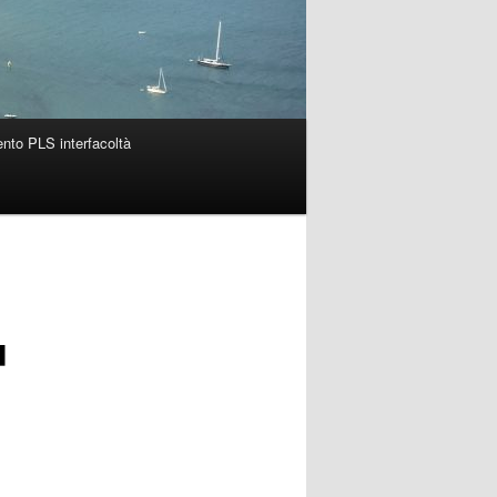
nto PLS interfacoltà
u