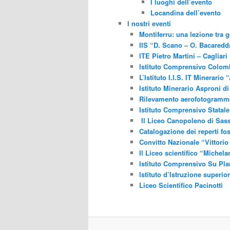
I luoghi dell’evento
Locandina dell’evento
I nostri eventi
Montiferru: una lezione tra 
IIS “D. Scano – O. Bacaredda
ITE Pietro Martini – Cagliari
Istituto Comprensivo Colomb
L’Istituto I.I.S. IT Minerari
Istituto Minerario Asproni di
Rilevamento aerofotogrammetr
Istituto Comprensivo Statale
Il Liceo Canopoleno di Sass
Catalogazione dei reperti foss
Convitto Nazionale “Vittorio
Il Liceo scientifico “Michela
Istituto Comprensivo Su Pl
Istituto d’Istruzione superi
Liceo Scientifico Pacinotti