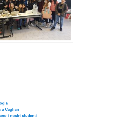
logia
 a Cagliari
no i nostri studenti