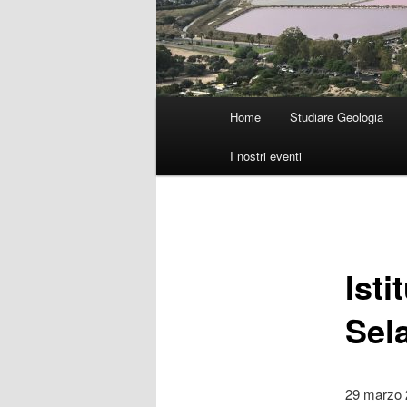
Menu
Home
Studiare Geologia
principale
I nostri eventi
Ist
Sel
29 marzo 