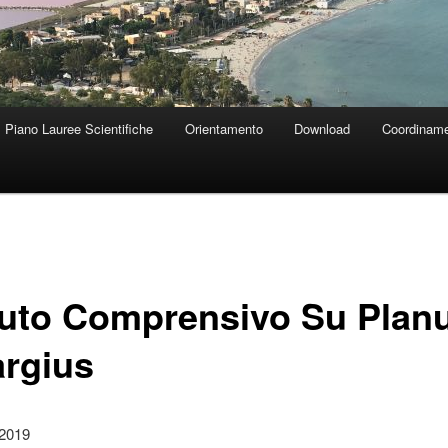
Piano Lauree Scientifiche
Orientamento
Download
Coordiname
ituto Comprensivo Su Plan
argius
2019