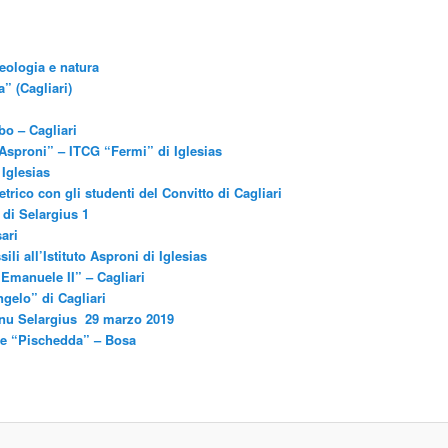
geologia e natura
” (Cagliari)
o – Cagliari
o “Asproni” – ITCG “Fermi” di Iglesias
 Iglesias
ico con gli studenti del Convitto di Cagliari
 di Selargius 1
ari
ili all’Istituto Asproni di Iglesias
 Emanuele II” – Cagliari
ngelo” di Cagliari
anu Selargius 29 marzo 2019
ore “Pischedda” – Bosa