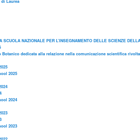
 di Laurea
MA SCUOLA NAZIONALE PER L’INSEGNAMENTO DELLE SCIENZE DELL
6
o Botanico dedicata alla relazione nella comunicazione scientifica rivolt
2025
ool 2025
2024
4
ool 2024
2023
3
ool 2023
2022