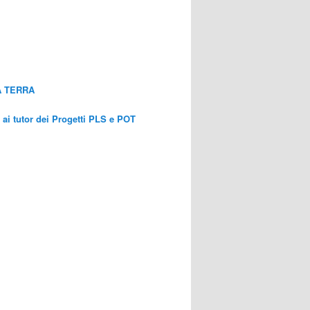
A TERRA
a ai tutor dei Progetti PLS e POT