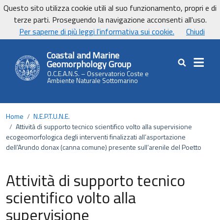
Vai ai contenuti
Vai al footer
Questo sito utilizza cookie utili al suo funzionamento, propri e di
terze parti. Proseguendo la navigazione acconsenti all'uso.
UnicaNews
Per saperne di più leggi l'informativa sui cookie.
Chiudi
Coastal and Marine
Geomorphology Group
Cerca nel sit
O.C.E.A.N.S. – Osservatorio Coste e
Ambiente Naturale Sottomarino
Home
/
N.E.P.T.U.N.E.
/
Attività di supporto tecnico scientifico volto alla supervisione
ecogeomorfologica degli interventi finalizzati all’asportazione
dell’Arundo donax (canna comune) presente sull’arenile del Poetto
Attività di supporto tecnico
scientifico volto alla
supervisione