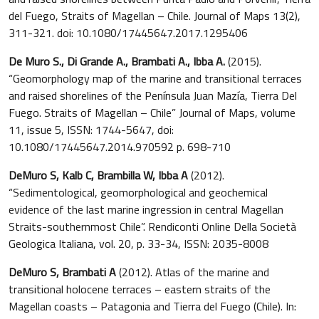
del Fuego, Straits of Magellan – Chile. Journal of Maps 13(2),
311-321. doi: 10.1080/17445647.2017.1295406
De Muro S., Di Grande A., Brambati A., Ibba A.
(2015).
“Geomorphology map of the marine and transitional terraces
and raised shorelines of the Península Juan Mazía, Tierra Del
Fuego. Straits of Magellan – Chile” Journal of Maps, volume
11, issue 5, ISSN: 1744-5647, doi:
10.1080/17445647.2014.970592 p. 698-710
DeMuro S, Kalb C, Brambilla W, Ibba A
(2012).
“Sedimentological, geomorphological and geochemical
evidence of the last marine ingression in central Magellan
Straits-southernmost Chile”. Rendiconti Online Della Società
Geologica Italiana, vol. 20, p. 33-34, ISSN: 2035-8008
DeMuro S, Brambati A
(2012). Atlas of the marine and
transitional holocene terraces – eastern straits of the
Magellan coasts – Patagonia and Tierra del Fuego (Chile). In: