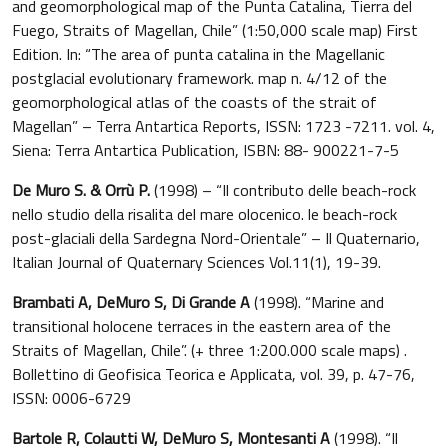
and geomorphological map of the Punta Catalina, Tierra del
Fuego, Straits of Magellan, Chile” (1:50,000 scale map) First
Edition. In: “The area of punta catalina in the Magellanic
postglacial evolutionary framework. map n. 4/12 of the
geomorphological atlas of the coasts of the strait of
Magellan” – Terra Antartica Reports, ISSN: 1723 -7211. vol. 4,
Siena: Terra Antartica Publication, ISBN: 88- 900221-7-5
De Muro S. & Orrù P.
(1998) – “Il contributo delle beach-rock
nello studio della risalita del mare olocenico. le beach-rock
post-glaciali della Sardegna Nord-Orientale” – Il Quaternario,
Italian Journal of Quaternary Sciences Vol.11(1), 19-39.
Brambati A, DeMuro S, Di Grande A
(1998). “Marine and
transitional holocene terraces in the eastern area of the
Straits of Magellan, Chile”. (+ three 1:200.000 scale maps) .
Bollettino di Geofisica Teorica e Applicata, vol. 39, p. 47-76,
ISSN: 0006-6729
Bartole R, Colautti W, DeMuro S, Montesanti A
(1998). “Il