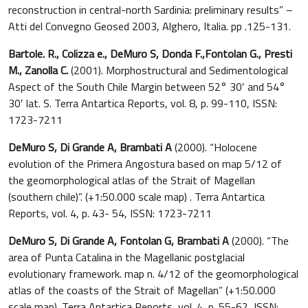
reconstruction in central-north Sardinia: preliminary results” –
Atti del Convegno Geosed 2003, Alghero, Italia. pp .125-131.
Bartole. R., Colizza e.,
DeMuro S, Donda F.,Fontolan G., Presti
M., Zanolla C.
(2001). Morphostructural and Sedimentological
Aspect of the South Chile Margin between 52° 30′ and 54°
30′ lat. S. Terra Antartica Reports, vol. 8, p. 99-110, ISSN:
1723-7211
DeMuro S, Di Grande A, Brambati A
(2000). “Holocene
evolution of the Primera Angostura based on map 5/12 of
the geomorphological atlas of the Strait of Magellan
(southern chile)”. (+1:50.000 scale map) . Terra Antartica
Reports, vol. 4, p. 43- 54, ISSN: 1723-7211
DeMuro S, Di Grande A, Fontolan G, Brambati A
(2000). “The
area of Punta Catalina in the Magellanic postglacial
evolutionary framework. map n. 4/12 of the geomorphological
atlas of the coasts of the Strait of Magellan” (+1:50.000
scale map). Terra Antartica Reports, vol. 4, p. 55-62, ISSN: