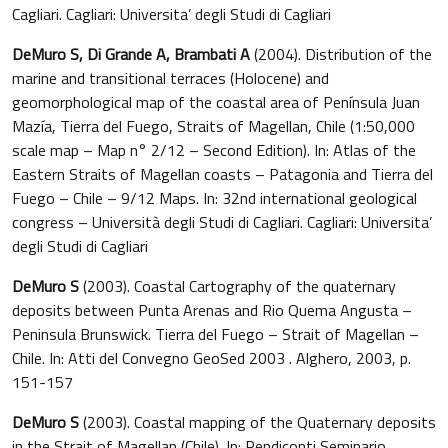
Cagliari. Cagliari: Universita’ degli Studi di Cagliari
DeMuro S, Di Grande A, Brambati A
(2004). Distribution of the
marine and transitional terraces (Holocene) and
geomorphological map of the coastal area of Península Juan
Mazía, Tierra del Fuego, Straits of Magellan, Chile (1:50,000
scale map – Map n° 2/12 – Second Edition). In: Atlas of the
Eastern Straits of Magellan coasts – Patagonia and Tierra del
Fuego – Chile – 9/12 Maps. In: 32nd international geological
congress – Università degli Studi di Cagliari. Cagliari: Universita’
degli Studi di Cagliari
DeMuro S
(2003). Coastal Cartography of the quaternary
deposits between Punta Arenas and Rio Quema Angusta –
Peninsula Brunswick. Tierra del Fuego – Strait of Magellan –
Chile. In: Atti del Convegno GeoSed 2003 . Alghero, 2003, p.
151-157
DeMuro S
(2003). Coastal mapping of the Quaternary deposits
in the Strait of Magellan (Chile). In: Rendiconti Seminario