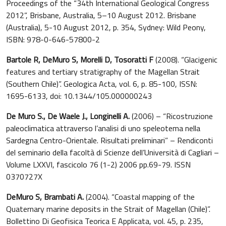
Proceedings of the “34th International Geological Congress
2012”, Brisbane, Australia, 5–10 August 2012. Brisbane
(Australia), 5-10 August 2012, p. 354, Sydney: Wild Peony,
ISBN: 978-0-646-57800-2
Bartole R, DeMuro S, Morelli D, Tosoratti F
(2008). “Glacigenic
features and tertiary stratigraphy of the Magellan Strait
(Southern Chile)”. Geologica Acta, vol. 6, p. 85-100, ISSN:
1695-6133, doi: 10.1344/105.000000243
De Muro S., De Waele J., Longinelli A.
(2006) – “Ricostruzione
paleoclimatica attraverso l’analisi di uno speleotema nella
Sardegna Centro-Orientale. Risultati preliminari” – Rendiconti
del seminario della facoltà di Scienze dell’Università di Cagliari –
Volume LXXVI, fascicolo 76 (1-2) 2006 pp.69-79. ISSN
0370727X
DeMuro S, Brambati A.
(2004). “Coastal mapping of the
Quaternary marine deposits in the Strait of Magellan (Chile)”.
Bollettino Di Geofisica Teorica E Applicata, vol. 45, p. 235,