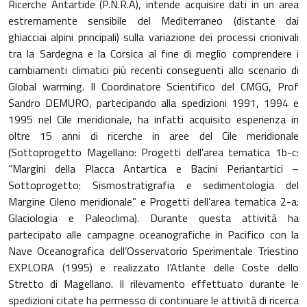
Ricerche Antartide (P.N.R.A), intende acquisire dati in un area
estremamente sensibile del Mediterraneo (distante dai
ghiacciai alpini principali) sulla variazione dei processi crionivali
tra la Sardegna e la Corsica al fine di meglio comprendere i
cambiamenti climatici più recenti conseguenti allo scenario di
Global warming. Il Coordinatore Scientifico del CMGG, Prof
Sandro DEMURO, partecipando alla spedizioni 1991, 1994 e
1995 nel Cile meridionale, ha infatti acquisito esperienza in
oltre 15 anni di ricerche in aree del Cile meridionale
(Sottoprogetto Magellano: Progetti dell’area tematica 1b-c:
“Margini della Placca Antartica e Bacini Periantartici –
Sottoprogetto: Sismostratigrafia e sedimentologia del
Margine Cileno meridionale” e Progetti dell’area tematica 2-a:
Glaciologia e Paleoclima). Durante questa attività ha
partecipato alle campagne oceanografiche in Pacifico con la
Nave Oceanografica dell’Osservatorio Sperimentale Triestino
EXPLORA (1995) e realizzato l’Atlante delle Coste dello
Stretto di Magellano. Il rilevamento effettuato durante le
spedizioni citate ha permesso di continuare le attività di ricerca