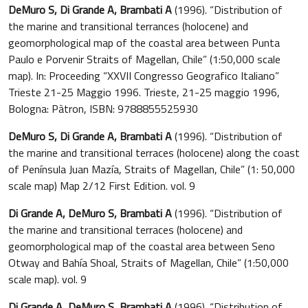
DeMuro S, Di Grande A, Brambati A
(1996). “Distribution of
the marine and transitional terrances (holocene) and
geomorphological map of the coastal area between Punta
Paulo e Porvenir Straits of Magellan, Chile” (1:50,000 scale
map). In: Proceeding “XXVII Congresso Geografico Italiano”
Trieste 21-25 Maggio 1996. Trieste, 21-25 maggio 1996,
Bologna: Pàtron, ISBN: 9788855525930
DeMuro S, Di Grande A, Brambati A
(1996). “Distribution of
the marine and transitional terraces (holocene) along the coast
of Península Juan Mazía, Straits of Magellan, Chile” (1: 50,000
scale map) Map 2/12 First Edition. vol. 9
Di Grande A, DeMuro S, Brambati A
(1996). “Distribution of
the marine and transitional terraces (holocene) and
geomorphological map of the coastal area between Seno
Otway and Bahía Shoal, Straits of Magellan, Chile” (1:50,000
scale map). vol. 9
Di Grande A, DeMuro S, Brambati A
(1996). “Distribution of