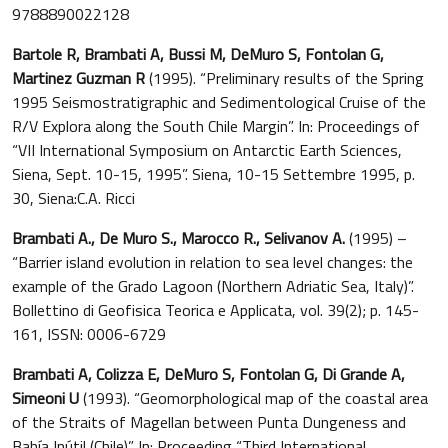
9788890022128
Bartole R, Brambati A, Bussi M, DeMuro S, Fontolan G,
Martinez Guzman R
(1995). “Preliminary results of the Spring
1995 Seismostratigraphic and Sedimentological Cruise of the
R/V Explora along the South Chile Margin”. In: Proceedings of
“VII International Symposium on Antarctic Earth Sciences,
Siena, Sept. 10-15, 1995”. Siena, 10-15 Settembre 1995, p.
30, Siena:C.A. Ricci
Brambati A., De Muro S., Marocco R., Selivanov A.
(1995) –
“Barrier island evolution in relation to sea level changes: the
example of the Grado Lagoon (Northern Adriatic Sea, Italy)”.
Bollettino di Geofisica Teorica e Applicata, vol. 39(2); p. 145-
161, ISSN: 0006-6729
Brambati A, Colizza E, DeMuro S, Fontolan G, Di Grande A,
Simeoni U
(1993). “Geomorphological map of the coastal area
of the Straits of Magellan between Punta Dungeness and
Bahía Inútil (Chile)”. In: Proceeding “Third International