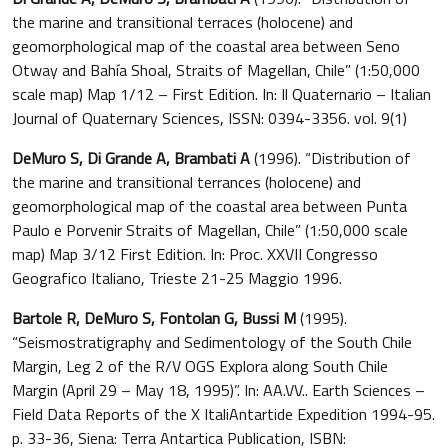
the marine and transitional terraces (holocene) and
geomorphological map of the coastal area between Seno
Otway and Bahía Shoal, Straits of Magellan, Chile” (1:50,000
scale map) Map 1/12 – First Edition. In: Il Quaternario – Italian
Journal of Quaternary Sciences, ISSN: 0394-3356. vol. 9(1)
DeMuro S, Di Grande A, Brambati A
(1996). “Distribution of
the marine and transitional terrances (holocene) and
geomorphological map of the coastal area between Punta
Paulo e Porvenir Straits of Magellan, Chile” (1:50,000 scale
map) Map 3/12 First Edition. In: Proc. XXVII Congresso
Geografico Italiano, Trieste 21-25 Maggio 1996.
Bartole R, DeMuro S, Fontolan G, Bussi M
(1995).
“Seismostratigraphy and Sedimentology of the South Chile
Margin, Leg 2 of the R/V OGS Explora along South Chile
Margin (April 29 – May 18, 1995)”. In: AA.VV.. Earth Sciences –
Field Data Reports of the X ItaliAntartide Expedition 1994-95.
p. 33-36, Siena: Terra Antartica Publication, ISBN: