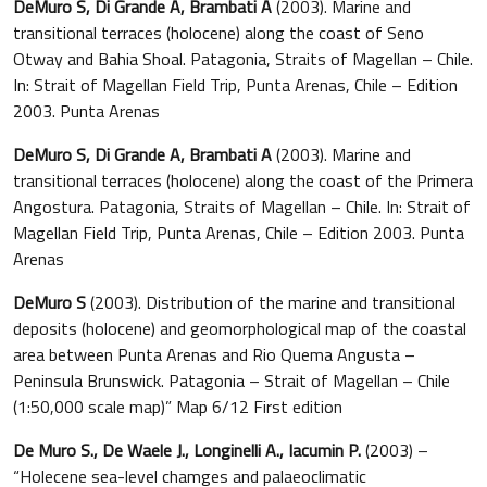
DeMuro S, Di Grande A, Brambati A
(2003). Marine and
transitional terraces (holocene) along the coast of Seno
Otway and Bahia Shoal. Patagonia, Straits of Magellan – Chile.
In: Strait of Magellan Field Trip, Punta Arenas, Chile – Edition
2003. Punta Arenas
DeMuro S, Di Grande A, Brambati A
(2003). Marine and
transitional terraces (holocene) along the coast of the Primera
Angostura. Patagonia, Straits of Magellan – Chile. In: Strait of
Magellan Field Trip, Punta Arenas, Chile – Edition 2003. Punta
Arenas
DeMuro S
(2003). Distribution of the marine and transitional
deposits (holocene) and geomorphological map of the coastal
area between Punta Arenas and Rio Quema Angusta –
Peninsula Brunswick. Patagonia – Strait of Magellan – Chile
(1:50,000 scale map)” Map 6/12 First edition
De Muro S., De Waele J., Longinelli A., Iacumin P.
(2003) –
“Holecene sea-level chamges and palaeoclimatic