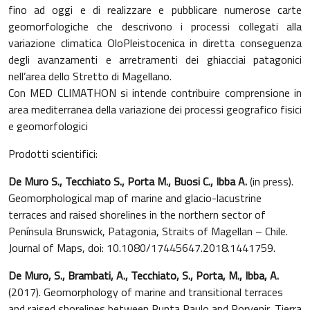
fino ad oggi e di realizzare e pubblicare numerose carte
geomorfologiche che descrivono i processi collegati alla
variazione climatica OloPleistocenica in diretta conseguenza
degli avanzamenti e arretramenti dei ghiacciai patagonici
nell’area dello Stretto di Magellano.
Con MED CLIMATHON si intende contribuire comprensione in
area mediterranea della variazione dei processi geografico fisici
e geomorfologici
Prodotti scientifici:
De Muro S., Tecchiato S., Porta M., Buosi C., Ibba A.
(in press).
Geomorphological map of marine and glacio-lacustrine
terraces and raised shorelines in the northern sector of
Península Brunswick, Patagonia, Straits of Magellan – Chile.
Journal of Maps, doi: 10.1080/17445647.2018.1441759.
De Muro, S., Brambati, A., Tecchiato, S., Porta, M., Ibba, A.
(2017). Geomorphology of marine and transitional terraces
and raised shorelines between Punta Paulo and Porvenir, Tierra