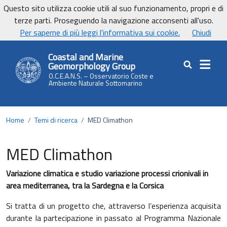
Vai ai contenuti
Vai al footer
Questo sito utilizza cookie utili al suo funzionamento, propri e di
terze parti. Proseguendo la navigazione acconsenti all'uso.
UnicaNews
Per saperne di più leggi l'informativa sui cookie.
Chiudi
Coastal and Marine
Geomorphology Group
Cerca nel sit
O.C.E.A.N.S. – Osservatorio Coste e
Ambiente Naturale Sottomarino
Home
/
Temi di ricerca
/
MED Climathon
MED Climathon
Variazione climatica e studio variazione processi crionivali in
area mediterranea, tra la Sardegna e la Corsica
Si tratta di un progetto che, attraverso l’esperienza acquisita
durante la partecipazione in passato al Programma Nazionale