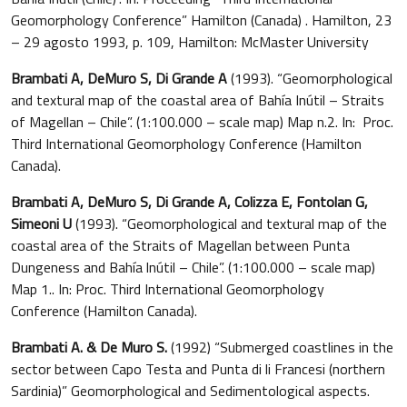
Geomorphology Conference” Hamilton (Canada) . Hamilton, 23
– 29 agosto 1993, p. 109, Hamilton: McMaster University
Brambati A, DeMuro S, Di Grande A
(1993). “Geomorphological
and textural map of the coastal area of Bahía Inútil – Straits
of Magellan – Chile”. (1:100.000 – scale map) Map n.2. In: Proc.
Third International Geomorphology Conference (Hamilton
Canada).
Brambati A, DeMuro S, Di Grande A, Colizza E, Fontolan G,
Simeoni U
(1993). “Geomorphological and textural map of the
coastal area of the Straits of Magellan between Punta
Dungeness and Bahía lnútil – Chile”. (1:100.000 – scale map)
Map 1.. In: Proc. Third International Geomorphology
Conference (Hamilton Canada).
Brambati A. & De Muro S.
(1992) “Submerged coastlines in the
sector between Capo Testa and Punta di li Francesi (northern
Sardinia)” Geomorphological and Sedimentological aspects.