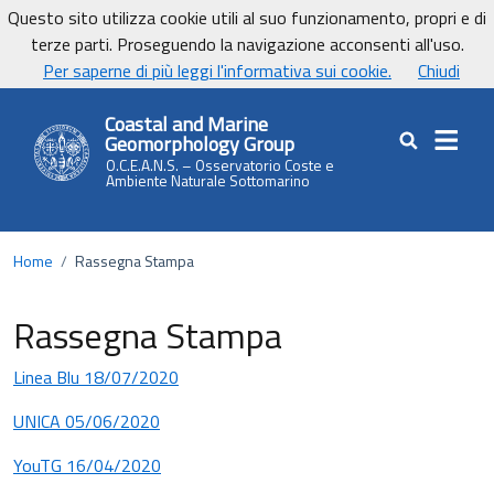
Vai ai contenuti
Vai al footer
Questo sito utilizza cookie utili al suo funzionamento, propri e di
terze parti. Proseguendo la navigazione acconsenti all'uso.
UnicaNews
Per saperne di più leggi l'informativa sui cookie.
Chiudi
Coastal and Marine
Geomorphology Group
Cerca nel sit
O.C.E.A.N.S. – Osservatorio Coste e
Ambiente Naturale Sottomarino
Home
/
Rassegna Stampa
Rassegna Stampa
Linea Blu 18/07/2020
UNICA 05/06/2020
YouTG 16/04/2020