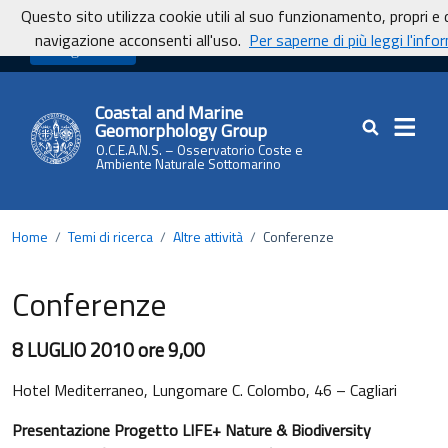
Vai ai contenuti
Vai al footer
Questo sito utilizza cookie utili al suo funzionamento, propri e 
navigazione acconsenti all'uso.
Per saperne di più leggi l'info
UnicaNews
Coastal and Marine
Geomorphology Group
Cerca nel sit
O.C.E.A.N.S. – Osservatorio Coste e
Ambiente Naturale Sottomarino
Home
/
Temi di ricerca
/
Altre attività
/
Conferenze
Conferenze
8 LUGLIO 2010 ore 9,00
Hotel Mediterraneo, Lungomare C. Colombo, 46 – Cagliari
Presentazione Progetto LIFE+ Nature & Biodiversity