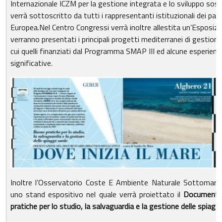
Internazionale ICZM per la gestione integrata e lo sviluppo soste
verrà sottoscritto da tutti i rappresentanti istituzionali dei pae
Europea.Nel Centro Congressi verrà inoltre allestita un’Esposizion
verranno presentati i principali progetti mediterranei di gestione
cui quelli finanziati dal Programma SMAP III ed alcune esperien
significative.
Inoltre l’Osservatorio Coste E Ambiente Naturale Sottomari
uno stand espositivo nel quale verrà proiettato il
Documentar
pratiche per lo studio, la salvaguardia e la gestione delle spiagg