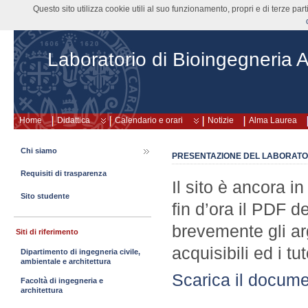
Questo sito utilizza cookie utili al suo funzionamento, propri e di terze pa
Laboratorio di Bioingegneria A
Home
Didattica
Calendario e orari
Notizie
Alma Laurea
Chi siamo
PRESENTAZIONE DEL LABORATO
Requisiti di trasparenza
Il sito è ancora i
Sito studente
fin d’ora il PDF d
brevemente gli argo
Siti di riferimento
acquisibili ed i tu
Dipartimento di ingegneria civile,
ambientale e architettura
Scarica il docum
Facoltà di ingegneria e
architettura