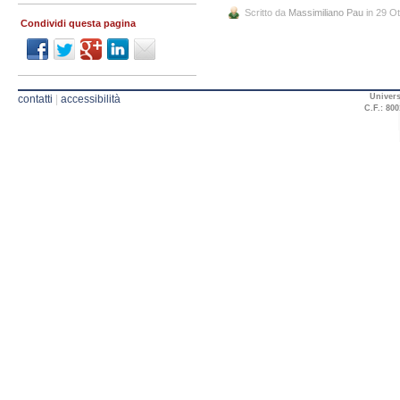
Scritto da
Massimiliano Pau
in 29 O
Condividi questa pagina
Univers
contatti
|
accessibilità
C.F.: 800