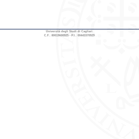
Università degli Studi di Cagliari
C.F.: 80019600925 - P.I.: 00443370929