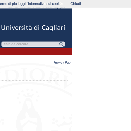
rne di più leggi l'informativa sui cookie.
Chiudi
rubrica
webmail
studenti
elearning
pec
Home
/ Faq