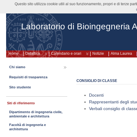
Questo sito utilizza cookie utili al suo funzionamento, propri e di terze pa
Laboratorio di Bioingegneria A
Home
Didattica
Calendario e orari
Notizie
Alma Laurea
Chi siamo
Requisiti di trasparenza
CONSIGLIO DI CLASSE
Sito studente
Docenti
Rappresentanti degli stu
Siti di riferimento
Verbali consiglio di class
Dipartimento di ingegneria civile,
ambientale e architettura
Facoltà di ingegneria e
architettura