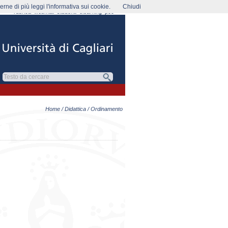
rne di più leggi l'informativa sui cookie.
Chiudi
rubrica
webmail
studenti
elearning
pec
Home
/
Didattica
/ Ordinamento