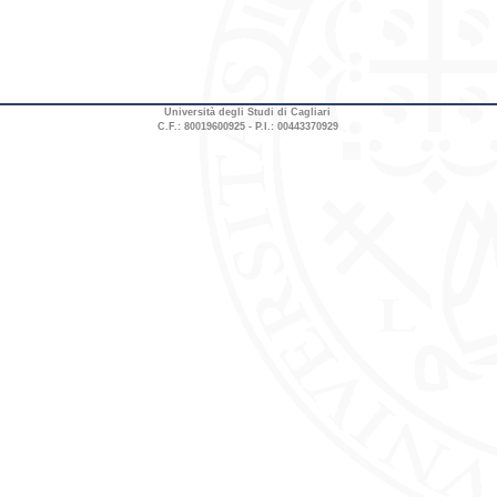
Università degli Studi di Cagliari
C.F.: 80019600925 - P.I.: 00443370929