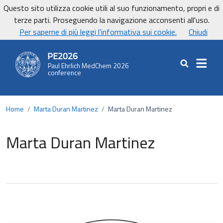
Vai ai contenuti
Vai al footer
Questo sito utilizza cookie utili al suo funzionamento, propri e di
UniCa - Università degli studi di Cagliari
terze parti. Proseguendo la navigazione acconsenti all'uso.
UnicaNews
Per saperne di più leggi l'informativa sui cookie.
Chiudi
PE2026
Paul Ehrlich MedChem 2026
Cerca nel sit
conference
Home
/
Marta Duran Martinez
/
Marta Duran Martinez
Marta Duran Martinez