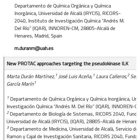
Departamento de Química Orgánica y Química
Inorgánica, Universidad de Alcalá (IRYCIS), RICORS-
2040, Instituto de Investigación Química “Andrés M.
Del Río” (IQAR), INNOREN-CM, 28805-Alcalá de
Henares, Madrid, Spain
m.duranm@uah.es
New PROTAC approaches targeting the pseudokinase ILK
1
1
2
Marta Durán Martínez,
José Luis Aceña,
Laura Calleros,
Serg
1
García Marín
1
Departamento de Química Orgánica y Química Inorgánica, Univ
Investigación Química “Andrés M. Del Río” (IQAR), INNOREN-CM
2
Departamento de Biología de Sistemas, RICORS 2040, Fundac
Universidad de Alcalá (IRYCIS), (IQAR), 28805-Alcalá de Henares,
3
Departamento de Medicina, Universidad de Alcalá, Servicio de N
Ramon y Cajal de Investigación Sanitaria, RICORS 2040, Funda