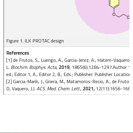
Figure 1. ILK PROTAC design
References
[1] de Frutos, S., Luengo, A., Garcia-Jerez, A., Hatem-Vaquero, M.
L.
Biochim. Biophys. Acta
,
2019
, 1865(6):1284-1297.Author 1, A
ed.; Editor 1, A., Editor 2, B., Eds.; Publisher: Publisher Locat
[2] Garcia-Marín, J., Griera, M., Matamoros-Recio, A., de Frutos,
D, Vaquero, J.J.
ACS. Med. Chem. Lett.
,
2021,
12(11):1656-1662