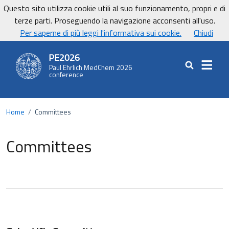
Vai ai contenuti
Vai al footer
Questo sito utilizza cookie utili al suo funzionamento, propri e di
UniCa - Università degli studi di Cagliari
terze parti. Proseguendo la navigazione acconsenti all'uso.
UnicaNews
Per saperne di più leggi l'informativa sui cookie.
Chiudi
PE2026
Paul Ehrlich MedChem 2026
Cerca nel sit
conference
Home
/
Committees
Committees