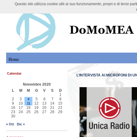
Questo sito utilizza cookie utili al suo funzionamento, propri e di terze pa
DoMoMEA Project
Home
Calendar
L’INTERVISTA AI MICROFONI DI
Novembre 2020
L
M
M
G
V
S
D
1
2
3
5
6
7
8
4
9
10
12
13
14
15
11
16
17
18
19
20
21
22
23
24
25
26
27
28
29
30
« Ott
Dic »