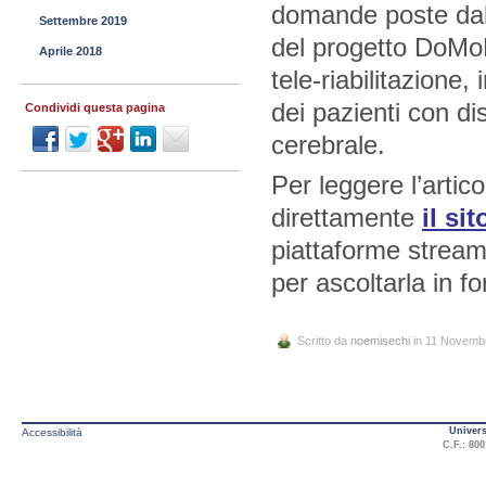
domande poste dall’
Settembre 2019
del progetto DoM
Aprile 2018
tele-riabilitazione,
dei pazienti con di
Condividi questa pagina
cerebrale.
Per leggere l’artico
direttamente
il si
piattaforme stream
per ascoltarla in 
Scritto da
noemisechi
in 11 Novemb
Univers
Accessibilità
C.F.: 800