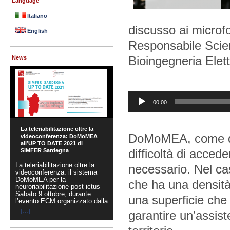
Language
Italiano
discusso ai microf
English
Responsabile Scient
Bioingegneria Elet
News
Audio
00:00
Player
La teleriabilitazione oltre la
DoMoMEA, come qual
videoconferenza: DoMoMEA
all’UP TO DATE 2021 di
difficoltà di acced
SIMFER Sardegna
La teleriabilitazione oltre la
necessario. Nel ca
videoconferenza: il sistema
DoMoMEA per la
che ha una densità
neuroriabilitazione post-ictus
Sabato 9 ottobre, durante
una superficie che p
l’evento ECM organizzato dalla
[…]
garantire un’assiste