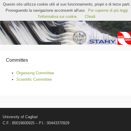
STAHY2022 – 12th International Workshop on
Questo sito utilizza cookie utili al suo funzionamento, propri e di terze parti.
Statistical Hydrology
Proseguendo la navigazione acconsenti all'uso.
Per saperne di più leggi
Chia, Sardinia (Italy)
l'informativa sui cookie.
Chiudi
Committes
Organising Committee
Scientific Committee
University of Cagliari
C.F.: 80019600925 – P.I.: 00443370929