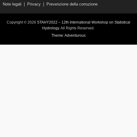
Note legali
|
Privacy
|
Prevenzione della corruzione
Copyright © 2026
STAHY2022 – 12th International Workshop on Statistical
Hydrology
. All Rights Reserved.
Theme: Adventurous