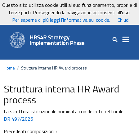
Vai ai contenuti
Vai al footer
Questo sito utilizza cookie utili al suo funzionamento, propri e di
UniCa - Università degli studi di Cagliari
terze parti. Proseguendo la navigazione acconsenti all'uso.
UnicaNews
Per saperne di più leggi l'informativa sui cookie.
Chiudi
HRS4R Strategy
Implementation Phase
Cerca nel sit
Home
/
Struttura interna HR Award process
Struttura interna HR Award
process
La struttura istituzionale nominata con decreto rettorale
DR 497/2026
Precedenti composizioni :