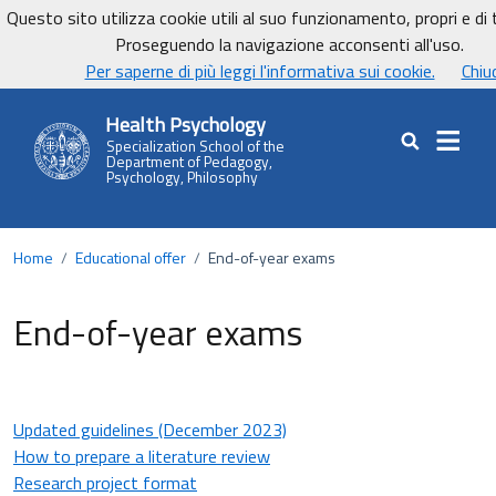
Vai ai contenuti
Vai al footer
Questo sito utilizza cookie utili al suo funzionamento, propri e di t
Dipartimento di Pedagogia, Psicologia, Filosofia dell'Università degli Stu
Proseguendo la navigazione acconsenti all'uso.
UnicaNews
Per saperne di più leggi l'informativa sui cookie.
Chiu
Health Psychology
Specialization School of the
Cerca nel sit
Department of Pedagogy,
Psychology, Philosophy
Home
/
Educational offer
/
End-of-year exams
End-of-year exams
Updated guidelines (December 2023)
How to prepare a literature review
Research project format