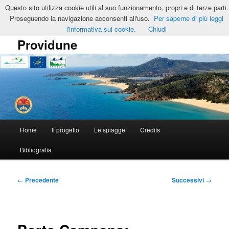
Vai
Questo sito utilizza cookie utili al suo funzionamento, propri e di terze parti.
al
Cerca
Proseguendo la navigazione acconsenti all'uso.
Per saperne di più leggi
contenuto
l'informativa sui cookie.
Chiudi
principale
Providune
Menu
Home
Il progetto
Le spiagge
Credits
principale
Bibliografia
Navigazione
←
Precedente
Successivi
→
articolo