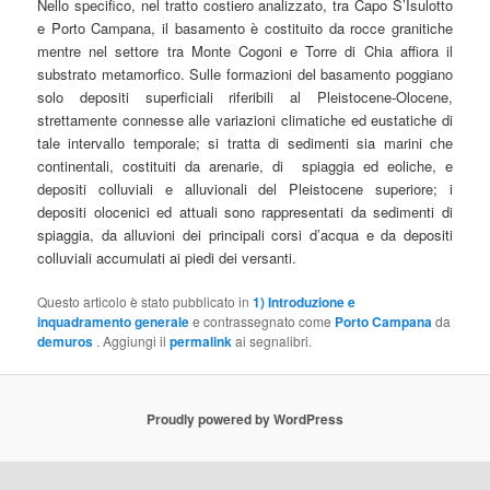
Nello specifico, nel tratto costiero analizzato, tra Capo S’Isulotto
e Porto Campana, il basamento è costituito da rocce granitiche
mentre nel settore tra Monte Cogoni e Torre di Chia affiora il
substrato metamorfico. Sulle formazioni del basamento poggiano
solo depositi superficiali riferibili al Pleistocene-Olocene,
strettamente connesse alle variazioni climatiche ed eustatiche di
tale intervallo temporale; si tratta di sedimenti sia marini che
continentali, costituiti da arenarie, di spiaggia ed eoliche, e
depositi colluviali e alluvionali del Pleistocene superiore; i
depositi olocenici ed attuali sono rappresentati da sedimenti di
spiaggia, da alluvioni dei principali corsi d’acqua e da depositi
colluviali accumulati ai piedi dei versanti.
Questo articolo è stato pubblicato in
1) Introduzione e
inquadramento generale
e contrassegnato come
Porto Campana
da
demuros
. Aggiungi il
permalink
ai segnalibri.
Proudly powered by WordPress