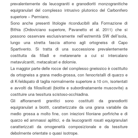
prevalentemente da leucograniti e granodioriti monzogranitiche
equigranulari del complesso intrusivo plutonico del Carbonifero
superiore – Permiano.
Sono anche presenti litologie riconducibili alla Formazione di
Bithia (Ordoviciano superiore, Pavanetto et al. 2011) che si
possono osservare esclusivamente nell’estremità SW dell’isola,
lungo una stretta fascia attorno agli ortogneiss di Capo
Spartivento. Si tratta di una successione prevalentemente
costituita da filladi e metarenarie a cui si intercalano
metavulcaniti, metacalcari e dolomie.
La maggior parte delle rocce del complesso gneissico è costituito
da ortogneiss a grana medio-grossa, con fenocristalli di quarzo e
di K-feldspato di taglia normalmente superiore a 10 cm, isorientati
e avvolti da fillosilicati (biotite e subordinatamente muscovite) a
costituire una tessitura scistoso-occhiadina.
Gli affioramenti granitici sono costituiti da granodioriti
equigranulari a biotiti, caratterizzate da una grana variabile da
medio grossa a molto fine, con iniezioni filoniane porfiriche e di
quarzo ed ammassi aplitici, e da leucograniti rosati equigranulari
caratterizzati da omogeneità composizionale e da tessiture
debolmente orientate o quasi isotrope.