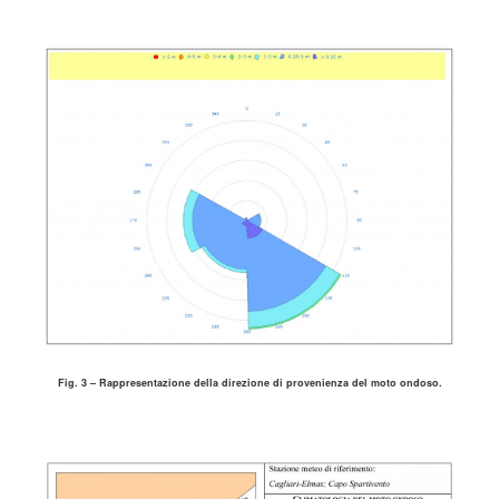
Fig. 3 – Rappresentazione della direzione di provenienza del moto ondoso.