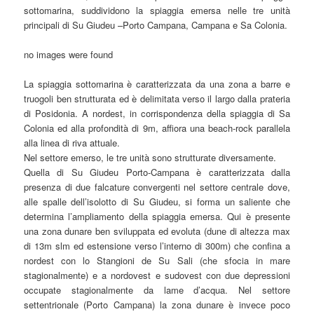
sottomarina, suddividono la spiaggia emersa nelle tre unità
principali di Su Giudeu –Porto Campana, Campana e Sa Colonia.
no images were found
La spiaggia sottomarina è caratterizzata da una zona a barre e
truogoli ben strutturata ed è delimitata verso il largo dalla prateria
di Posidonia. A nordest, in corrispondenza della spiaggia di Sa
Colonia ed alla profondità di 9m, affiora una beach-rock parallela
alla linea di riva attuale.
Nel settore emerso, le tre unità sono strutturate diversamente.
Quella di Su Giudeu Porto-Campana è caratterizzata dalla
presenza di due falcature convergenti nel settore centrale dove,
alle spalle dell’isolotto di Su Giudeu, si forma un saliente che
determina l’ampliamento della spiaggia emersa. Qui è presente
una zona dunare ben sviluppata ed evoluta (dune di altezza max
di 13m slm ed estensione verso l’interno di 300m) che confina a
nordest con lo Stangioni de Su Sali (che sfocia in mare
stagionalmente) e a nordovest e sudovest con due depressioni
occupate stagionalmente da lame d’acqua. Nel settore
settentrionale (Porto Campana) la zona dunare è invece poco