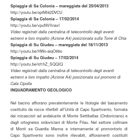
Spiaggia di Sa Colonia – mareggiata del 25/04/2013
http://youtu.be/optMl42DVCU
Spiaggia di Sa Colonia – 17/02/2014
http://youtu.be/vpuNVIInaxI
Video registrati dalla centralina di telecontrollo degli eventi
estremi e loro impatto (Azione A4) posizionata sulla Torre di Chia
Spiaggia di Su Giudeu – mareggiata del 18/11/2013
http://youtu.be/HWo-aiqO66o
Spiaggia di Su Giudeu – 17/02/2014
http://youtu.be/id1hZ_SQQIQ
Video registrati dalla centralina di telecontrollo degli eventi
estremi e loro impatto (Azione A4) posizionata sul promorio di
Cala Cipolla
INQUADRAMENTO GEOLOGICO
Nel bacino affiorano prevalentemente le litologie del basamento
costituito da rocce riferibili all’Unità di Capo Spartivento, formata
dai micascisti ad andalusite di Monte Settiballas (Ordoviciano) e
dagli ortogneiss ordoviciani di Monte Filau. Nel settore collinare
di Monti sa Guardia Manna e internamente al promontorio di
Capo Spartivento sono inoltre rilevabili, affioramenti costituiti