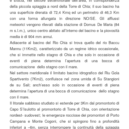
e sfocia, nel settore settentrionale dell’area, in corrispondenza
della piccola spiaggia a nord della Torre di Chia; il suo bacino ha
una superficie drenata di 72,4 Kmq ed un perimetro di 46,3 Km
con una forma allungata in direzione NO/SE. Gli afflussi
meteorici vengono rilevati dalla stazione di Domus De Maria (84
m s.l.m.), unico centro abitato all’interno del bacino e la piovosità
media è di 904 mm annui.
Adiacente al bacino del Rio Chia si trova quello del rio Baccu
Mannu (11Km2), caratterizzato da un regime idrico occasionale,
che si immette nello stagno di Chia e che solo in occasione di
eventi di piena determina l’apertura di una bocca di
comunicazione dello stagno con il mare.
Nel settore meridionale il limitato bacino idrografico del Riu Gola
Spartivento (7Km2), confluisce nel zona umida di Su Stangioni
de su Sali; anch’esso solo in occasione di eventi di piena
determina l’apertura di una bocca di comunicazione dello stagno
con il mare.
Il litorale sabbioso studiato si estende per 3Km dal promontorio di
Capo S’Isulotto al promontorio di Torre di Chia, con orientazione
nordest- sudovest; le emergenze rocciose dei promontori di Porto
Campana e Monte Cogoni, che si spingono fino a profondità
inferiori a –6m, senza interrompere la continuità della spiaggia