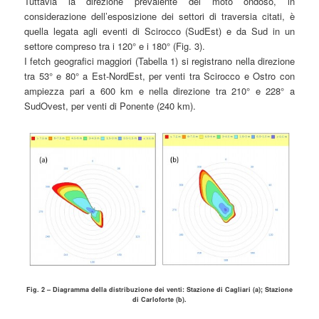
Tuttavia la direzione prevalente del moto ondoso, in
considerazione dell’esposizione dei settori di traversia citati, è
quella legata agli eventi di Scirocco (SudEst) e da Sud in un
settore compreso tra i 120° e i 180° (Fig. 3).
I fetch geografici maggiori (Tabella 1) si registrano nella direzione
tra 53° e 80° a Est-NordEst, per venti tra Scirocco e Ostro con
ampiezza pari a 600 km e nella direzione tra 210° e 228° a
SudOvest, per venti di Ponente (240 km).
Fig. 2 – Diagramma della distribuzione dei venti: Stazione di Cagliari (a); Stazione
di Carloforte (b).