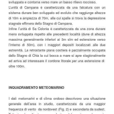
sviluppata e contorna verso mare un basso rilievo roccioso.
L’unità di Campana è caratterizzata da una falcatura con un
sistema dunare ben sviluppato ed evoluto che raggiunge altezze
di 10m e ampiezza di 70m, alle cui spalle si trova la depressione
stagnale effimera dello Stagno di Campana.
Infine l’unità di Sa Colonia è caratterizzata da una zona dunare
meno sviluppata rispetto alle precedenti località (dune di altezza
massima generalmente inferiori ai 3m slm ed estensione verso
l’interno di 50m), con i maggiori depositi localizzati alle due
estremità. La retrostante piana costiera è parzialmente occupata
dallo Stagno di Chia la cui bocca a mare si apre stagionalmente
ed arriva ad interessare il cordone litorale per una estensione di
oltre 100m.
INQUADRAMENTO METEOMARINO
I dati metomarini e di clima ondoso descrivono una situazione
generale dell’area in studio, caratterizzata da una maggior
frequenza di vento da nordovest (Fig. 2) e secondaria da sudest.