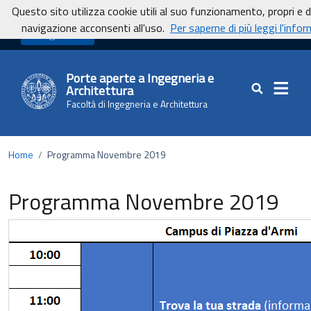
Vai ai contenuti
Vai al footer
Questo sito utilizza cookie utili al suo funzionamento, propri e d
navigazione acconsenti all'uso.
Per saperne di più leggi l'infor
UnicaNews
Porte aperte a Ingegneria e
Architettura
Cerca nel sit
Facoltà di Ingegneria e Architettura
Home
/
Programma Novembre 2019
Programma Novembre 2019