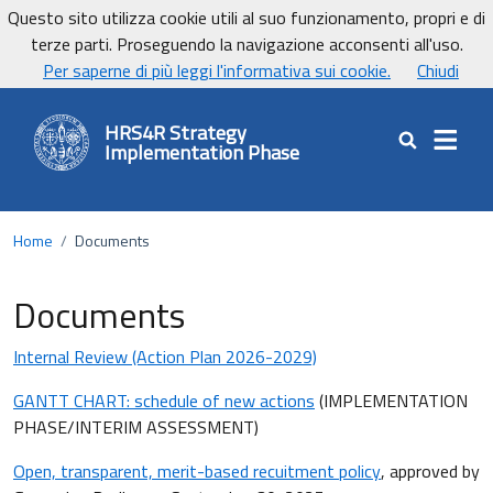
Vai ai contenuti
Vai al footer
Questo sito utilizza cookie utili al suo funzionamento, propri e di
UniCa - Università degli studi di Cagliari
terze parti. Proseguendo la navigazione acconsenti all'uso.
UnicaNews
Per saperne di più leggi l'informativa sui cookie.
Chiudi
HRS4R Strategy
Implementation Phase
Cerca nel sit
Home
/
Documents
Documents
Internal Review (Action Plan 2026-2029)
GANTT CHART: schedule of new actions
(IMPLEMENTATION
PHASE/INTERIM ASSESSMENT)
Open, transparent, merit-based recuitment policy
, approved by