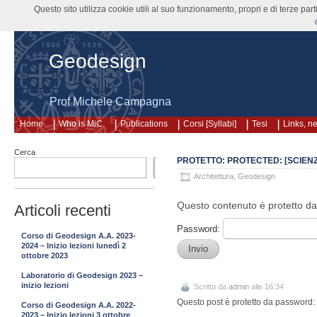
Questo sito utilizza cookie utili al suo funzionamento, propri e di terze pa
Geodesign
Prof Michele Campagna
Home
Who is MiC.
Publications
Corsi [Syllabi]
Tesi
Links, n
Cerca
PROTETTO: PROTECTED: [SCIENZ
Cerca
Architettura
,
Geodesign
Questo contenuto è protetto da 
Articoli recenti
Password:
Corso di Geodesign A.A. 2023-
2024 – Inizio lezioni lunedì 2
ottobre 2023
Laboratorio di Geodesign 2023 –
inizio lezioni
Scritto da
admin
alle 16:34
Questo post è protetto da password: i
Corso di Geodesign A.A. 2022-
2023 – Inizio lezioni 3 ottobre