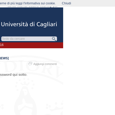
rne di più leggi l'informativa sui cookie.
Chiudi
rubrica
webmail
studenti
elearning
pec
016
NEWS]
Aggiungi commenti
assword qui sotto.