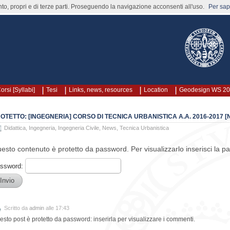
nto, propri e di terze parti. Proseguendo la navigazione acconsenti all'uso.
Per sape
orsi [Syllabi]
Tesi
Links, news, resources
Location
Geodesign WS 2
OTETTO: [INGEGNERIA] CORSO DI TECNICA URBANISTICA A.A. 2016-2017 [
Didattica
,
Ingegneria
,
Ingegneria Civile
,
News
,
Tecnica Urbanistica
esto contenuto è protetto da password. Per visualizzarlo inserisci la p
ssword:
Scritto da
admin
alle 17:43
esto post è protetto da password: inserirla per visualizzare i commenti.