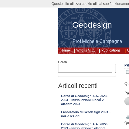
Questo sito utilizza cookie utili al suo funzioname
Geodesign
Prof Michele Campagna
Home
Who is MiC.
Publications
C
Cerca
PR
Cerca
Qu
Articoli recenti
Pa
Corso di Geodesign A.A. 2023-
2024 – Inizio lezioni lunedì 2
ottobre 2023
Laboratorio di Geodesign 2023 –
inizio lezioni
Qu
Corso di Geodesign A.A. 2022-
2023 – Inizio lezioni 3 ottobre