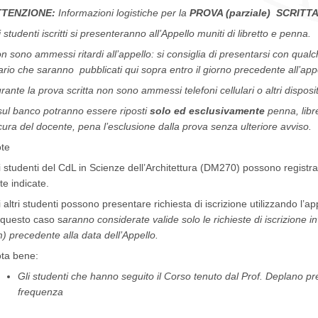
TTENZIONE:
Informazioni logistiche per la
PROVA (parziale) SCRITT
i studenti iscritti si presenteranno all’Appello muniti di libretto e penna.
n sono ammessi ritardi all’appello: si consiglia di presentarsi
con qualch
ario che saranno pubblicati qui sopra entro il giorno precedente all’app
rante la prova scritta non sono ammessi telefoni cellulari o altri disposit
sul banco potranno essere riposti
solo ed esclusivamente
penna, libret
cura del docente, pena l’esclusione dalla prova senza ulteriore avviso.
te
i studenti del CdL in Scienze dell’Architettura (DM270) possono registr
te indicate.
i altri studenti possono presentare richiesta di iscrizione utilizzando l’
 questo caso s
aranno considerate valide solo le richieste di iscrizione in
) precedente alla data dell’Appello.
ta bene:
Gli studenti che hanno seguito il Corso tenuto dal Prof. Deplano p
frequenza