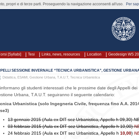
nto, propri e di terze parti. Proseguendo la navigazione acconsenti all'uso.
Per sape
orsi [Syllabi]
Tesi
Links, news, resources
Location
Geodesign WS 2
PELLI SESSIONE INVERNALE “TECNICA URBANISTICA”, GESTIONE URBANA,
Didattica
,
ESAMI
,
Gestione Urbana
,
T.A.U.T
,
Tecnica Urbanistica
 informano gli studenti interessati che le prossime date degli Appelli dei
stione Urbana, T.A.U.T. seguiranno il seguente calendario:
cnica Urbanistica (solo Ingegneria Civile, frequenza fino A.A. 2014
se3)
13 gennaio 2015 (Aula ex DIT sez Urbanistica, Appello h 09,30)
NB
03 febbraio 2015 (Aula ex DIT sez Urbanistica, Appello h
10,00
)
NB
24 febbraio 2015 (
Aula ex DIT sez Urbanistica, Appello h
10,00
)
NB