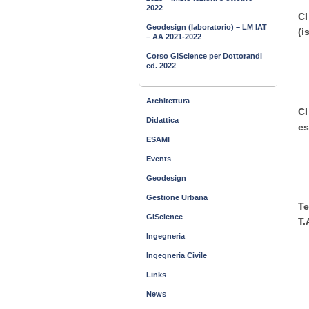
2022
CI
Geodesign (laboratorio) – LM IAT
(i
– AA 2021-2022
Corso GIScience per Dottorandi
ed. 2022
Architettura
CI
Didattica
es
ESAMI
Events
Geodesign
Gestione Urbana
Te
GIScience
T.
Ingegneria
Ingegneria Civile
Links
News