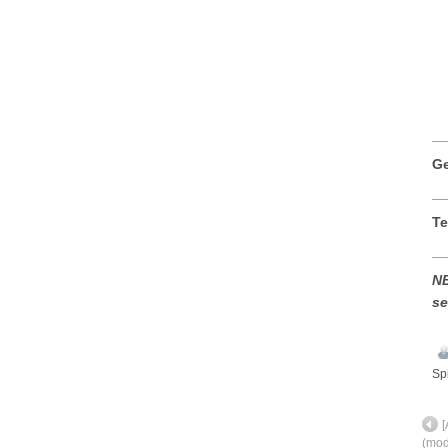
__
Ge
__
Te
__
NB
se
Sp
[
(mod