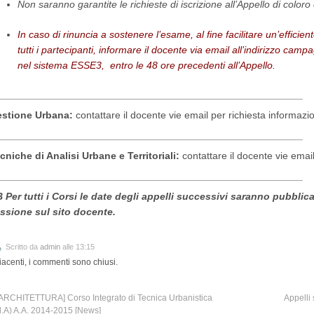
Non saranno garantite le richieste di iscrizione all’Appello di color
In caso di rinuncia a sostenere l’esame, al fine facilitare un’effici
tutti i partecipanti, informare il docente via email all’indirizzo cam
nel sistema ESSE3, entro le 48 ore precedenti all’Appello.
______________________________________________________
stione Urbana:
contattare il docente vie email per richiesta informazio
______________________________________________________
cniche di Analisi Urbane e Territoriali:
contattare il docente vie emai
______________________________________________________
 Per tutti i Corsi le date degli appelli successivi saranno pubblic
ssione sul sito docente.
Scritto da
admin
alle 13:15
iacenti, i commenti sono chiusi.
ARCHITETTURA] Corso Integrato di Tecnica Urbanistica
Appelli
.A) A.A. 2014-2015 [News]