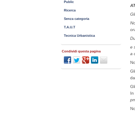
Public
A
Ricerca
Gl
Senza categoria
No
T.A.U.T
or
Tecnica Urbanistica
Du
e 
Condividi questa pagina
a 
No
Gl
da
Gl
In
pm
No