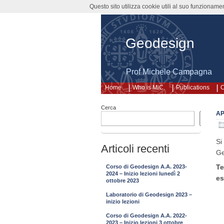
Questo sito utilizza cookie utili al suo funzioname
Geodesign
Prof Michele Campagna
Home
Who is MiC.
Publications
C
Cerca
AP
Cerca
Si
Articoli recenti
Ge
Te
Corso di Geodesign A.A. 2023-
2024 – Inizio lezioni lunedì 2
es
ottobre 2023
Laboratorio di Geodesign 2023 –
inizio lezioni
Corso di Geodesign A.A. 2022-
2023 – Inizio lezioni 3 ottobre