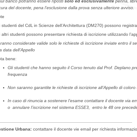
sul banco potranno essere riposti
solo ed esclusivamente
penna, libret
cura del docente, pena l’esclusione dalla prova senza ulteriore avviso.
te
i studenti del CdL in Scienze dell’Architettura (DM270) possono registr
i altri studenti possono presentare richiesta di iscrizione utilizzando l’
ranno considerate valide solo le richieste di iscrizione inviate entro il
la data dell’Appello
ta bene:
Gli studenti che hanno seguito il Corso tenuto dal Prof. Deplano p
frequenza
Non saranno garantite le richieste di iscrizione all’Appello di color
In caso di rinuncia a sostenere l’esame contattare il docente via e
o annulare l’iscrizione nel sistema ESSE3, entro le 48 ore preceden
______________________________________________________
stione Urbana:
contattare il docente vie email per richiesta informazio