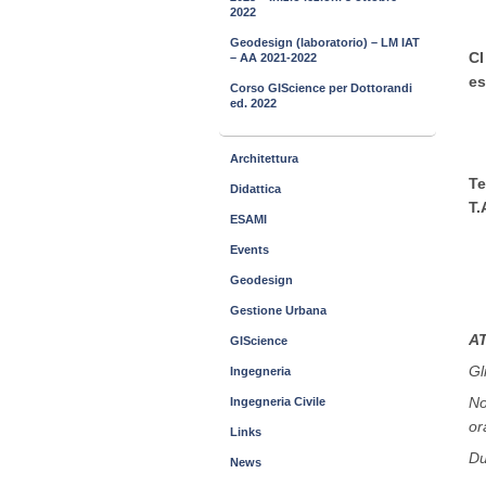
2022
Geodesign (laboratorio) – LM IAT
CI
– AA 2021-2022
es
Corso GIScience per Dottorandi
ed. 2022
Architettura
Te
Didattica
T.
ESAMI
Events
Geodesign
Gestione Urbana
A
GIScience
Gl
Ingegneria
No
Ingegneria Civile
or
Links
Du
News