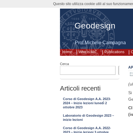
Questo sito utilizza cookie utili al suo funzioname
Geodesign
Prof Michele Campagna
Home
Who is MiC.
Publications
C
Cerca
AP
Cerca
(u
Articoli recenti
Si
Ge
Corso di Geodesign A.A. 2023-
2024 – Inizio lezioni lunedì 2
CI
ottobre 2023
(i
Laboratorio di Geodesign 2023 –
inizio lezioni
Corso di Geodesign A.A. 2022-
2023 – Inizio lezioni 3 ottobre