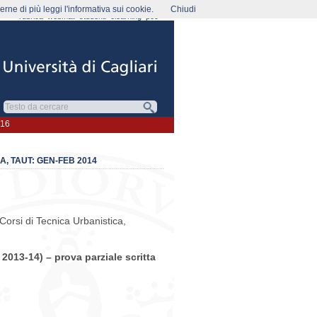
rne di più leggi l'informativa sui cookie.
Chiudi
rubrica
webmail
studenti
elearning
pec
016
, TAUT: GEN-FEB 2014
 Corsi di Tecnica Urbanistica,
a 2013-14) – prova
parziale
scritta