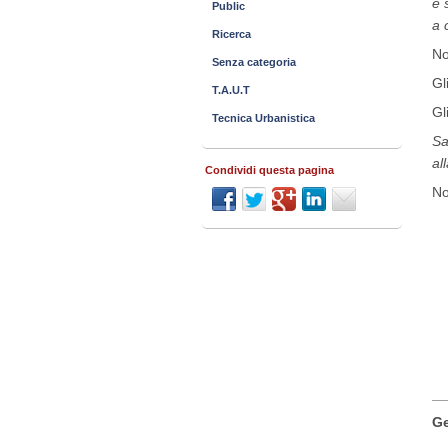
e 
Public
a 
Ricerca
No
Senza categoria
Gl
T.A.U.T
Gl
Tecnica Urbanistica
Sa
al
Condividi questa pagina
No
__
Ge