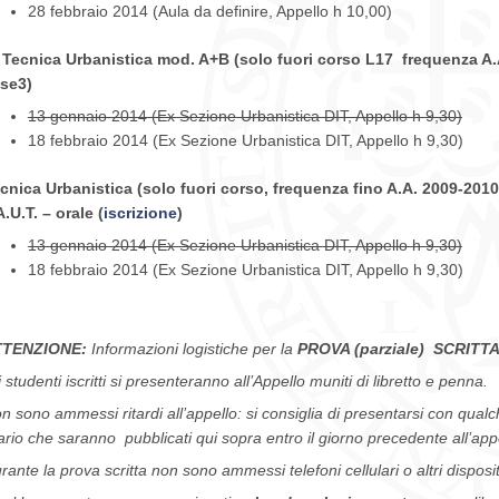
28 febbraio 2014 (Aula da definire, Appello h 10,00)
 Tecnica Urbanistica mod. A+B (solo fuori corso L17 frequenza A.
se3)
13 gennaio 2014 (Ex Sezione Urbanistica DIT, Appello h 9,30)
18 febbraio 2014 (Ex Sezione Urbanistica DIT, Appello h 9,30)
cnica Urbanistica (solo fuori corso, frequenza fino A.A. 2009-201
A.U.T. – orale (
iscrizione
)
13 gennaio 2014 (Ex Sezione Urbanistica DIT, Appello h 9,30)
18 febbraio 2014 (Ex Sezione Urbanistica DIT, Appello h 9,30)
TTENZIONE:
Informazioni logistiche per la
PROVA (parziale) SCRITT
i studenti iscritti si presenteranno all’Appello muniti di libretto e penna.
n sono ammessi ritardi all’appello: si consiglia di presentarsi
con qualch
ario che saranno pubblicati qui sopra entro il giorno precedente all’app
rante la prova scritta non sono ammessi telefoni cellulari o altri disposit