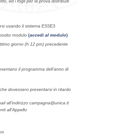
to, ed i fogli per la prova distribuiti
arsi usando il sistema ESSE3
apposito modulo
(
accedi al modulo
)
 settimo giorno (h 12 pm) precedente
resentano il programma dell’anno di
o che dovessero presentarsi in ritardo
mail all’indirizzo campagna@unica.it
ti all’Appello
ni