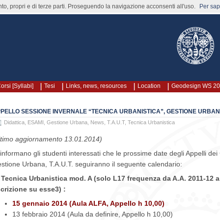
nto, propri e di terze parti. Proseguendo la navigazione acconsenti all'uso.
Per sape
orsi [Syllabi]
Tesi
Links, news, resources
Location
Geodesign WS 2
PELLO SESSIONE INVERNALE “TECNICA URBANISTICA”, GESTIONE URBANA
Didattica
,
ESAMI
,
Gestione Urbana
,
News
,
T.A.U.T
,
Tecnica Urbanistica
ltimo aggiornamento 13.01.2014)
 informano gli studenti interessati che le prossime date degli Appelli dei
stione Urbana, T.A.U.T. seguiranno il seguente calendario:
 Tecnica Urbanistica mod. A (solo L17 frequenza da A.A. 2011-12 
scrizione su esse3) :
15 gennaio 2014 (Aula ALFA, Appello h 10,00)
13 febbraio 2014 (Aula da definire, Appello h 10,00)