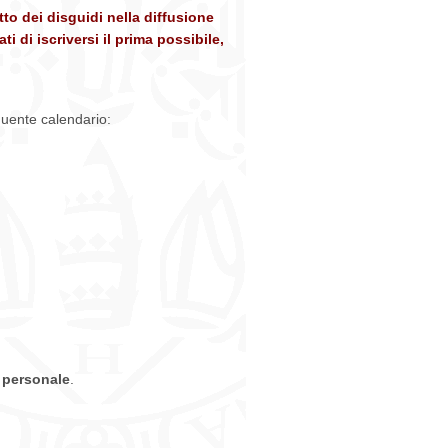
tto dei disguidi nella diffus
ione
 di iscriversi il prima possibile,
guente calendario:
e personale
.