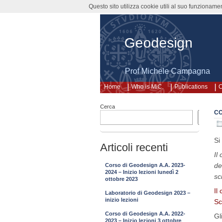
Questo sito utilizza cookie utili al suo funzioname
Geodesign
Prof Michele Campagna
Home
Who is MiC.
Publications
C
Cerca
CO
Cerca
Si
Articoli recenti
Il
de
Corso di Geodesign A.A. 2023-
2024 – Inizio lezioni lunedì 2
sc
ottobre 2023
Il
Laboratorio di Geodesign 2023 –
inizio lezioni
Sc
Corso di Geodesign A.A. 2022-
Gl
2023 – Inizio lezioni 3 ottobre