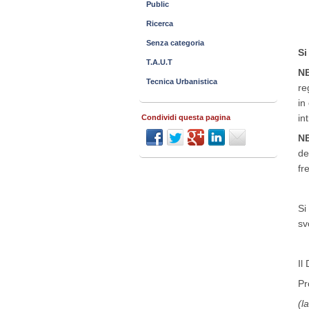
Public
Ricerca
Senza categoria
Si
T.A.U.T
N
Tecnica Urbanistica
re
in
in
Condividi questa pagina
N
de
fr
Si
sv
Il
Pr
(l