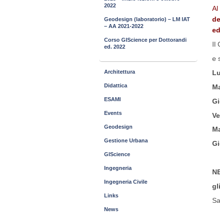
2022
Al
de
Geodesign (laboratorio) – LM IAT
– AA 2021-2022
ed
Corso GIScience per Dottorandi
Il
ed. 2022
e 
Lu
Architettura
Didattica
Ma
ESAMI
Gi
Events
Ve
Geodesign
Ma
Gestione Urbana
Gi
GIScience
Ingegneria
N
Ingegneria Civile
gl
Links
Sa
News