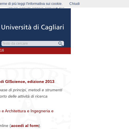
rne di più leggi l'informativa sui cookie.
Chiudi
rubrica
webmail
studenti
elearning
pec
016
di GIScience, edizione 2013
.
 base di principi, metodi e strumenti
o delle attività di ricerca
le e Architettura e Ingegneria e
nline (
accedi al form
).