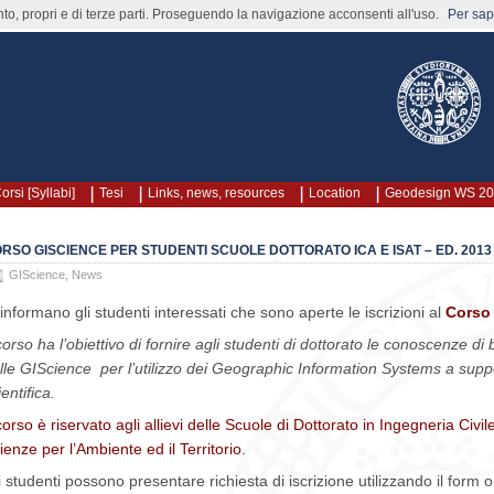
nto, propri e di terze parti. Proseguendo la navigazione acconsenti all'uso.
Per sape
orsi [Syllabi]
Tesi
Links, news, resources
Location
Geodesign WS 2
RSO GISCIENCE PER STUDENTI SCUOLE DOTTORATO ICA E ISAT – ED. 2013
GIScience
,
News
 informano gli studenti interessati che sono aperte le iscrizioni al
Corso 
 corso ha l’obiettivo di fornire agli studenti di dottorato le conoscenze di
lle GIScience per l’utilizzo dei Geographic Information Systems a support
ientifica.
 corso è riservato agli allievi delle Scuole di Dottorato in Ingegneria Civi
ienze per l’Ambiente ed il Territorio.
i studenti possono presentare richiesta di iscrizione utilizzando il form o