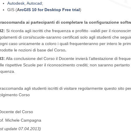
Autodesk, Autocad
;
GIS (
A
rcGIS 10 for Desktop Free trial
)
 raccomanda ai partecipanti di completare la configurazione softwa
B2:
Si ricorda agli iscritti che frequenza e profitto -validi per il riconosc
golamenti di corsi/scuole-saranno certificati solo agli studenti che segu
 ogni caso unicamente a coloro i quali frequenteranno per intero le prim
trodotte le nozioni di base del Corso
.
B3:
Alla conclusione del Corso il Docente invierà l’attestazione di frequenza
lle rispettive Scuole per il riconoscimento crediti; non saranno pertanto ril
equenza.
 raccomanda agli studenti iscritti di visitare regolarmente questo sito pe
olgimento Corso
 Docente del Corso
of. Michele Campagna
ast update 07.04.2013)