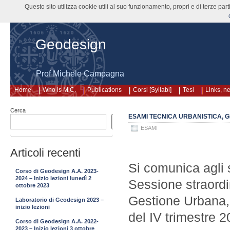
Questo sito utilizza cookie utili al suo funzionamento, propri e di terze pa
Geodesign
Prof Michele Campagna
Home
Who is MiC.
Publications
Corsi [Syllabi]
Tesi
Links, n
Cerca
ESAMI TECNICA URBANISTICA, GE
Cerca
ESAMI
Articoli recenti
Si comunica agli s
Corso di Geodesign A.A. 2023-
2024 – Inizio lezioni lunedì 2
Sessione straordi
ottobre 2023
Gestione Urbana, e
Laboratorio di Geodesign 2023 –
inizio lezioni
del IV trimestre 2
Corso di Geodesign A.A. 2022-
2023 – Inizio lezioni 3 ottobre