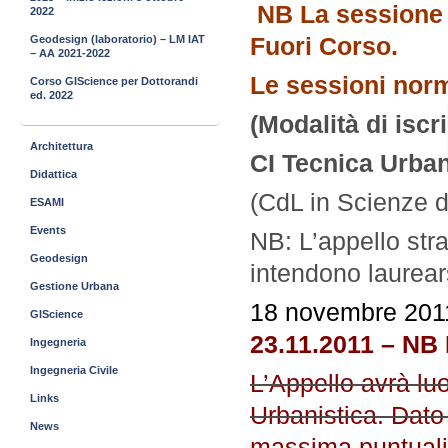
NB La sessione s
2022
Fuori Corso.
Geodesign (laboratorio) – LM IAT
– AA 2021-2022
Le sessioni norm
Corso GIScience per Dottorandi
ed. 2022
(Modalità di iscr
Architettura
CI Tecnica Urba
Didattica
(CdL in Scienze d
ESAMI
Events
NB: L’appello stra
Geodesign
intendono laurear
Gestione Urbana
18 novembre 201
GIScience
23.11.2011 – NB 
Ingegneria
Ingegneria Civile
L’Appello avrà lu
Links
Urbanistica. Dato 
News
massima puntuali