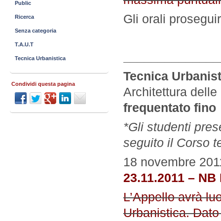
Public
Gli orali prosegu
Ricerca
Senza categoria
T.A.U.T
______________
Tecnica Urbanistica
Tecnica Urbanis
Condividi questa pagina
Architettura delle
frequentato fino
*Gli studenti pre
seguito il Corso 
18 novembre 201
23.11.2011 – NB 
L’Appello avrà lu
Urbanistica. Dato 