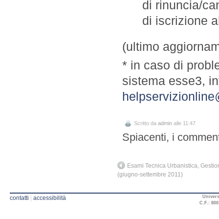
di rinuncia/ca
di iscrizione 
(ultimo aggiorna
* in caso di probl
sistema esse3, in
helpservizionline
Scritto da
admin
alle 11:47
Spiacenti, i comment
Esami Tecnica Urbanistica, Gestio
(giugno-settembre 2011)
Univers
contatti
|
accessibilità
C.F.: 800