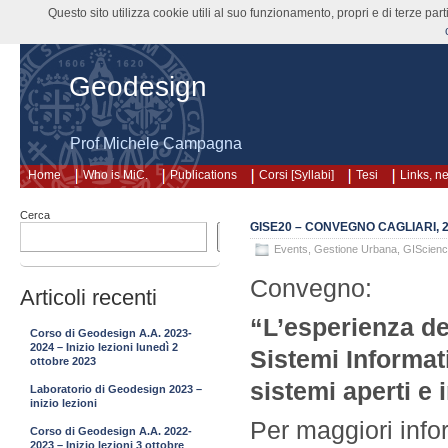
Questo sito utilizza cookie utili al suo funzionamento, propri e di terze pa
Geodesign
Prof Michele Campagna
Home
Who is MiC.
Publications
Corsi [Syllabi]
Tesi
Links, n
Cerca
GISE20 – CONVEGNO CAGLIARI, 2
Cerca
Events
,
Gestione Urbana
,
GIScien
Convegno:
Articoli recenti
“L’esperienza d
Corso di Geodesign A.A. 2023-
2024 – Inizio lezioni lunedì 2
Sistemi Informativ
ottobre 2023
sistemi aperti e 
Laboratorio di Geodesign 2023 –
inizio lezioni
Per maggiori inf
Corso di Geodesign A.A. 2022-
2023 – Inizio lezioni 3 ottobre