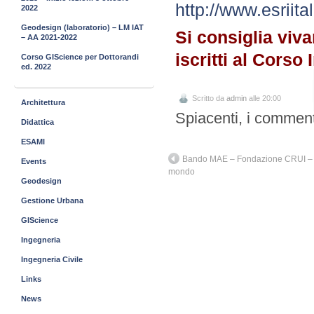
http://www.esriita
2022
Geodesign (laboratorio) – LM IAT
Si consiglia viv
– AA 2021-2022
iscritti al Corso
Corso GIScience per Dottorandi
ed. 2022
Scritto da
admin
alle 20:00
Architettura
Spiacenti, i comment
Didattica
ESAMI
Bando MAE – Fondazione CRUI – 619 
Events
mondo
Geodesign
Gestione Urbana
GIScience
Ingegneria
Ingegneria Civile
Links
News