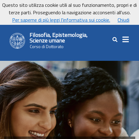
Vai ai contenuti
Vai al footer
Questo sito utilizza cookie utili al suo funzionamento, propri e di
UniCa - Università degli studi di Cagliari
terze parti. Proseguendo la navigazione acconsenti all'uso.
UnicaNews
Per saperne di più leggi l'informativa sui cookie.
Chiudi
Filosofia, Epistemologia,
Scienze umane
Cerca nel sit
Corso di Dottorato