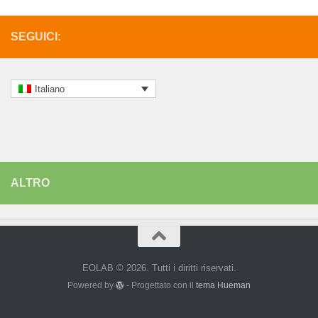
SEGUICI:
Italiano
ALTRO
EOLAB © 2026. Tutti i diritti riservati.
Powered by
- Progettato con il
tema Hueman